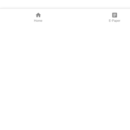
Home
E-Paper
Follow Us
Marathi News
Maharashtra N
Entertainment 