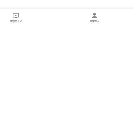
लाईव्ह TV
सकाळ+
l Programs
Print Products
Sakal Saptahik
hka
Family Doctor