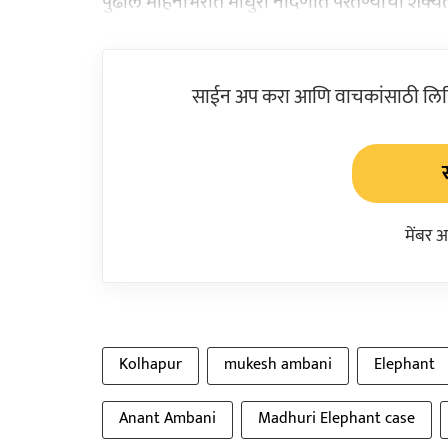
पुढील महिनाभरात माधुरी नांदणीत परतण्याची शक्यता
साईन अप करा आणि वाचकांसाठी लिहिल
मेंबर 
Kolhapur
mukesh ambani
Elephant
Anant Ambani
Madhuri Elephant case