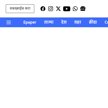
सबस्क्राईब करा
Epaper
ताज्या
देश
शहर
क्रीडा
C