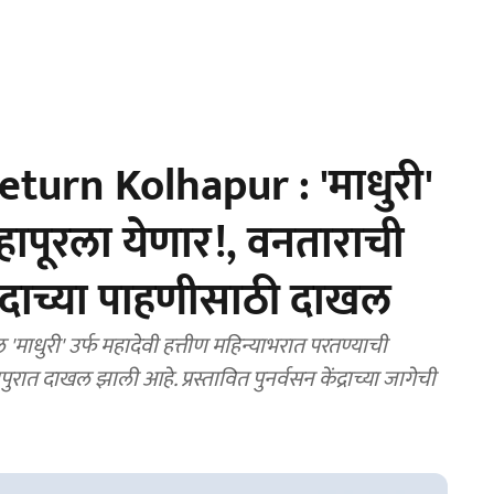
urn Kolhapur : 'माधुरी'
्हापूरला येणार!, वनताराची
ेंदाच्या पाहणीसाठी दाखल
ाधुरी' उर्फ महादेवी हत्तीण महिन्याभरात परतण्याची
ात दाखल झाली आहे. प्रस्तावित पुनर्वसन केंद्राच्या जागेची