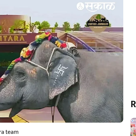
R
ra team