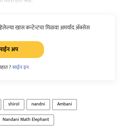
 व्यक्त होत आहे.
ेल्या खास कन्टेन्टचा मिळवा अमर्याद ॲक्सेस
साईन अप
आहात ?
साईन इन
shirol
nandni
Ambani
Nandani Math Elephant