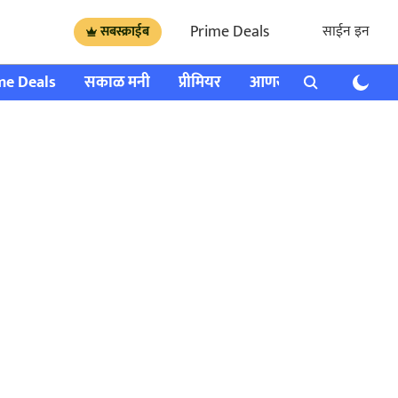
Prime Deals
साईन इन
सबस्क्राईब
me Deals
सकाळ मनी
प्रीमियर
आणखी
राशी भविष्य