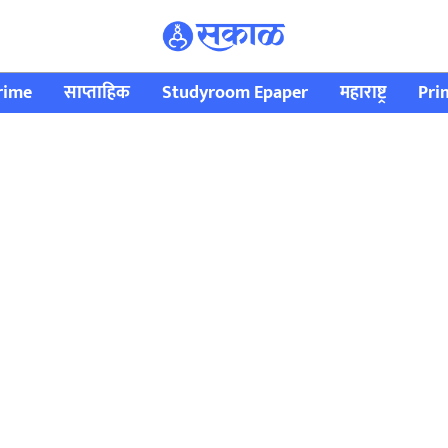
rime
साप्ताहिक
Studyroom Epaper
महाराष्ट्र
Pri