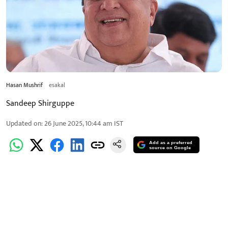
Hasan Mushrif
esakal
Sandeep Shirguppe
Updated on
:
26 June 2025, 10:44 am
IST
Add as a preferred
source on Google