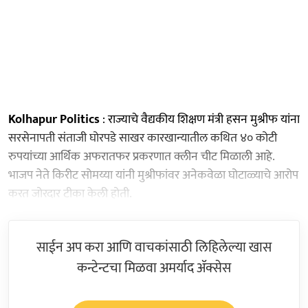
Kolhapur Politics
: राज्याचे वैद्यकीय शिक्षण मंत्री हसन मुश्रीफ यांना
सरसेनापती संताजी घोरपडे साखर कारखान्यातील कथित ४० कोटी
रुपयांच्या आर्थिक अफरातफर प्रकरणात क्लीन चीट मिळाली आहे.
भाजप नेते किरीट सोमय्या यांनी मुश्रीफांवर अनेकवेळा घोटाळ्याचे आरोप
करत जोरदार टीका केली होती.
साईन अप करा आणि वाचकांसाठी लिहिलेल्या खास
कन्टेन्टचा मिळवा अमर्याद ॲक्सेस