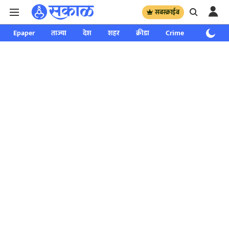
सबस्क्राईब
Epaper
ताज्या
देश
शहर
क्रीडा
Crime
साप्ताहिक