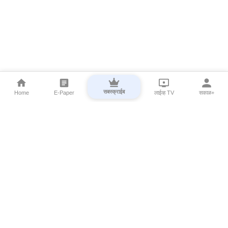
सबस्क्राईब
Home
E-Paper
लाईव्ह TV
सकाळ+
⌄
Marathi News
⌄
About Esakal