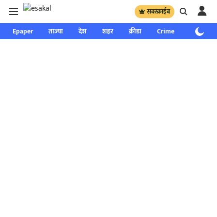
सबस्क्राईब
Epaper
ताज्या
देश
शहर
क्रीडा
Crime
साप्ताहिक