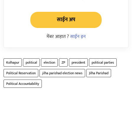
साईन अप
मेंबर आहात ?
साईन इन
Kolhapur
political
election
ZP
president
political parties
Political Reservation
jilha parishad election news
Jilha Parishad
Political Accountability