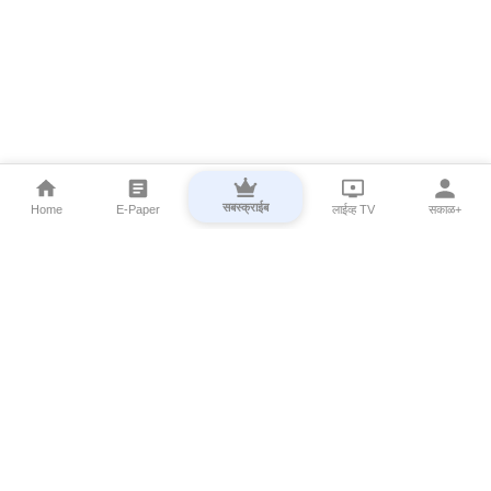
सबस्क्राईब
Home
E-Paper
लाईव्ह TV
सकाळ+
⌄
Marathi News
⌄
About Esakal