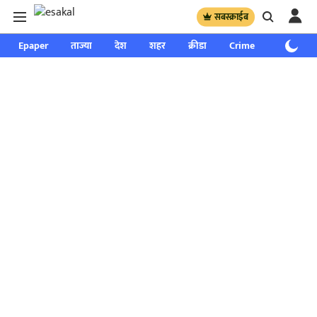
सबस्क्राईब
Epaper
ताज्या
देश
शहर
क्रीडा
Crime
साप्ताहिक