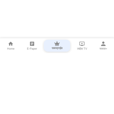
सबस्क्राईब
Home
E-Paper
लाईव्ह TV
सकाळ+
⌄
Marathi News
⌄
About Esakal