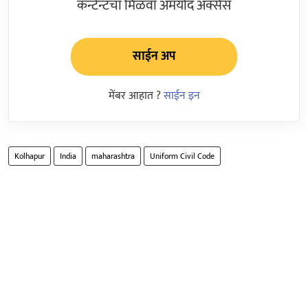
कन्टेन्टचा मिळवा अमर्याद ॲक्सेस
साईन अप
मेंबर आहात ?
साईन इन
Kolhapur
India
maharashtra
Uniform Civil Code