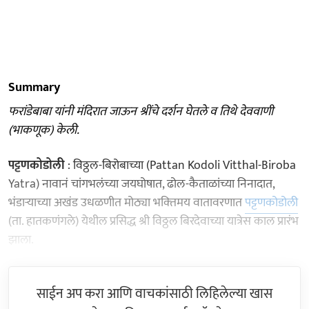
Summary
फरांडेबाबा यांनी मंदिरात जाऊन श्रींचे दर्शन घेतले व तिथे देववाणी
(भाकणूक) केली.
पट्टणकोडोली
: विठ्ठल-बिरोबाच्या (Pattan Kodoli Vitthal-Biroba
Yatra) नावानं चांगभलंच्या जयघोषात, ढोल-कैताळांच्या निनादात,
भंडाऱ्याच्या अखंड उधळणीत मोठ्या भक्‍तिमय वातावरणात
पट्टणकोडोली
(ता. हातकणंगले) येथील प्रसिद्ध श्री विठ्ठल बिरदेवाच्या यात्रेस काल प्रारंभ
झाला.
साईन अप करा आणि वाचकांसाठी लिहिलेल्या खास