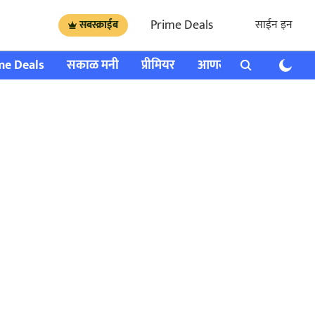
Prime Deals
साईन इन
सबस्क्राईब
me Deals
सकाळ मनी
प्रीमियर
आणखी
राशी भविष्य