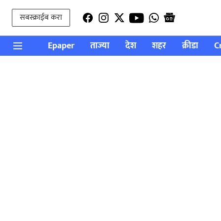
सबस्क्राईब करा
Epaper
ताज्या
देश
शहर
क्रीडा
C