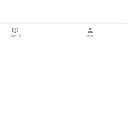
लाईव्ह TV
सकाळ+
l Programs
Print Products