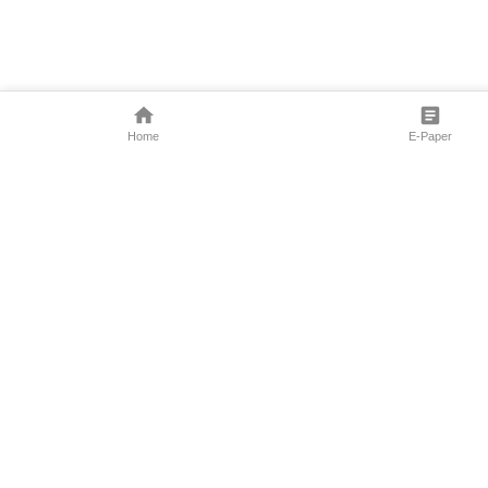
Home
E-Paper
Follow Us
Marathi News