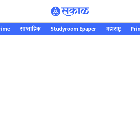
rime
साप्ताहिक
Studyroom Epaper
महाराष्ट्र
Pri