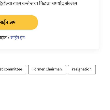
ेल्या खास कन्टेन्टचा मिळवा अमर्याद ॲक्सेस
साईन अप
आहात ?
साईन इन
et committee
Former Chairman
resignation