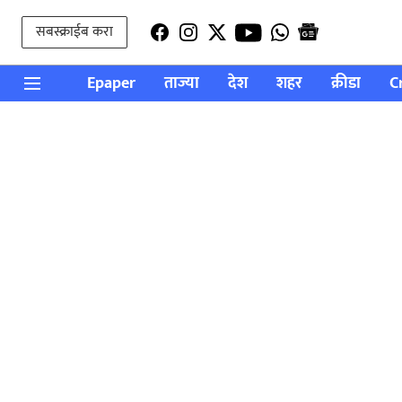
सबस्क्राईब करा
Epaper
ताज्या
देश
शहर
क्रीडा
C