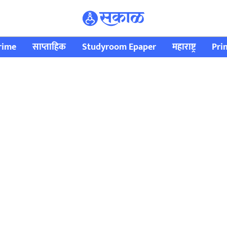
rime
साप्ताहिक
Studyroom Epaper
महाराष्ट्र
Pri