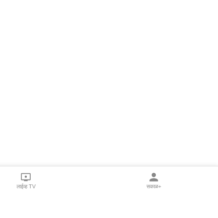
लाईव्ह TV
सकाळ+