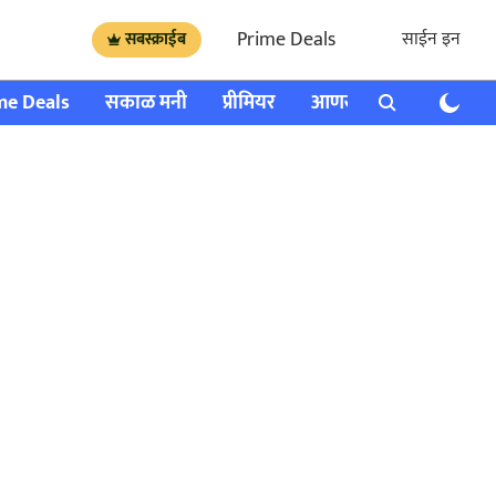
Prime Deals
साईन इन
सबस्क्राईब
me Deals
सकाळ मनी
प्रीमियर
आणखी
राशी भविष्य