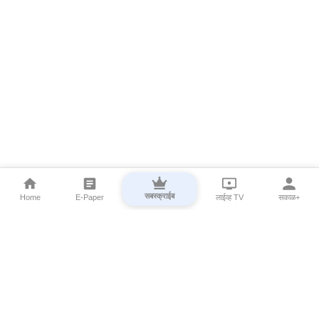
सबस्क्राईब
Home
E-Paper
लाईव्ह TV
सकाळ+