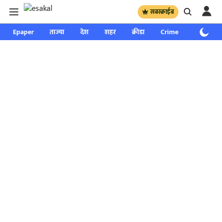
सबस्क्राईब
Epaper
ताज्या
देश
शहर
क्रीडा
Crime
साप्ताहिक