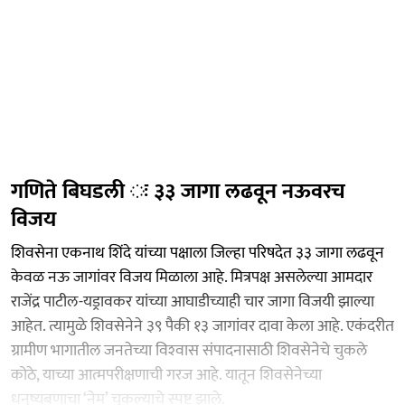
गणिते बिघडली ः ३३ जागा लढवून नऊवरच
विजय
शिवसेना एकनाथ शिंदे यांच्या पक्षाला जिल्हा परिषदेत ३३ जागा लढवून
केवळ नऊ जागांवर विजय मिळाला आहे. मित्रपक्ष असलेल्या आमदार
राजेंद्र पाटील-यड्रावकर यांच्या आघाडीच्याही चार जागा विजयी झाल्या
आहेत. त्यामुळे शिवसेनेने ३९ पैकी १३ जागांवर दावा केला आहे. एकंदरीत
ग्रामीण भागातील जनतेच्या विश्‍वास संपादनासाठी शिवसेनेचे चुकले
कोठे, याच्या आत्मपरीक्षणाची गरज आहे. यातून शिवसेनेच्या
धनुष्यबणाचा ‘नेम’ चुकल्याचे स्पष्ट झाले.