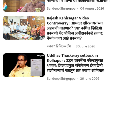
नडणाऱ्या 'वाघिणी'चा तडकाफडकी राजीनामा
Sandeep Shirguppe
04 August 2026
Rajesh Kshirsagar Video
Controversy : आमदार क्षीरसागरांच्या
अडचणी वाढणार? 'त्या' कथित व्हिडिओ
प्रकरणी थेट पोलिस अधीक्षकांकडे तक्रार;
नेमकं काय आहे प्रकरण?
सकाळ डिजिटल टीम
30 June 2026
Uddhav Thackeray setback in
Kolhapur : उद्धव ठाकरेंना कोल्हापुरात
धक्का; जिल्हाप्रमुख रविकिरण इंगवलेंनी
राजीनाम्याचं पत्रातून खरं कारण सांगितलं
Sandeep Shirguppe
26 June 2026