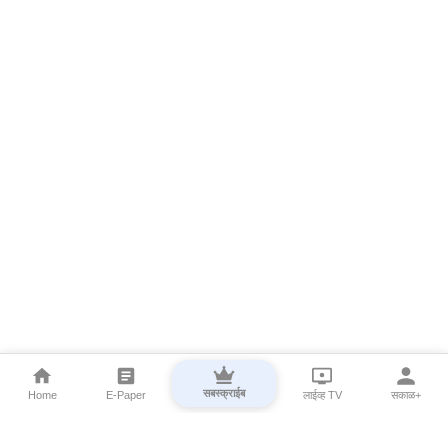
सबस्क्राईब
Home
E-Paper
लाईव्ह TV
सकाळ+