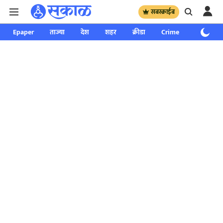
सबस्क्राईब
Epaper
ताज्या
देश
शहर
क्रीडा
Crime
साप्ताहिक