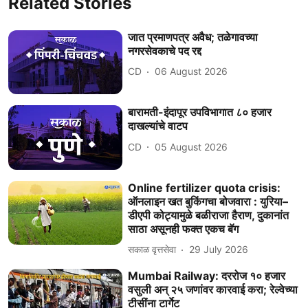
Related Stories
जात प्रमाणपत्र अवैध; तळेगावच्या
नगरसेवकाचे पद रद्द
CD
06 August 2026
बारामती-इंदापूर उपविभागात ८० हजार
दाखल्यांचे वाटप
CD
05 August 2026
Online fertilizer quota crisis:
ऑनलाइन खत बुकिंगचा बोजवारा : युरिया–
डीएपी कोट्यामुळे बळीराजा हैराण, दुकानांत
साठा असूनही फक्त एकच बॅग
सकाळ वृत्तसेवा
29 July 2026
Mumbai Railway: दररोज १० हजार
वसुली अन् २५ जणांवर कारवाई करा; रेल्वेच्या
टीसींना टार्गेट