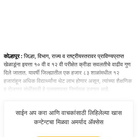
कोल्हापूर :
जिल्हा, विभाग, राज्य व राष्ट्रीयस्तरावर प्राविण्यप्राप्त
खेळाडूंना इयत्ता १० वी व १२ वी परीक्षेत क्रीडा सवलतीचे वाढीव गुण
दिले जातात. यावर्षी जिल्ह्यातील एक हजार ८३ शाळांमधील १२
हजारांहून अधिक विद्यार्थ्यांना थेट लाभ होणार असून, त्यांच्या शैक्षणिक
व रोजगार संधींसाठी हे प्रमाणपत्र निर्णायक ठरणार आहे.
साईन अप करा आणि वाचकांसाठी लिहिलेल्या खास
कन्टेन्टचा मिळवा अमर्याद ॲक्सेस