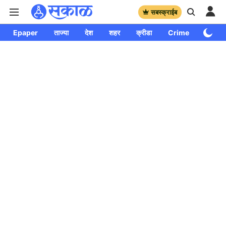
सबस्क्राईब
Epaper
ताज्या
देश
शहर
क्रीडा
Crime
साप्ताहि