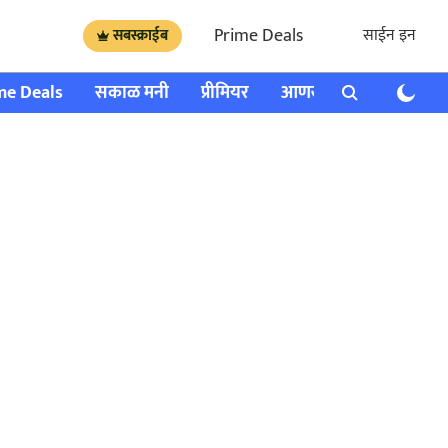
Prime Deals
साईन इन
सबस्क्राईब
me Deals
सकाळ मनी
प्रीमियर
आणखी
राशी भविष्य