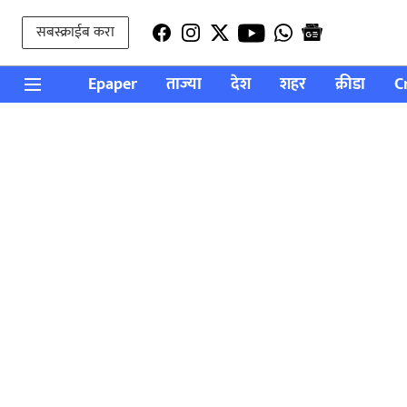
सबस्क्राईब करा
Epaper
ताज्या
देश
शहर
क्रीडा
C