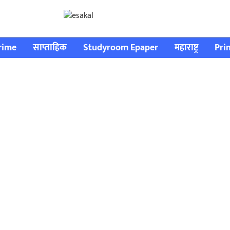
rime
साप्ताहिक
Studyroom Epaper
महाराष्ट्र
Pri