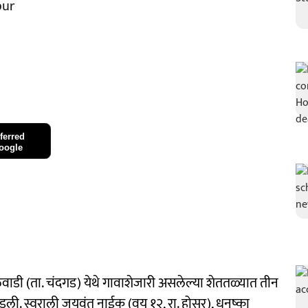
pur
ferred
oogle
ळेवाडी (ता. चंदगड) येथे गावाशेजारी असलेल्या शेततळ्यात तीन
 घडली. स्वराली जयवंत नाईक (वय १२, रा. होसूर), धनुष्का