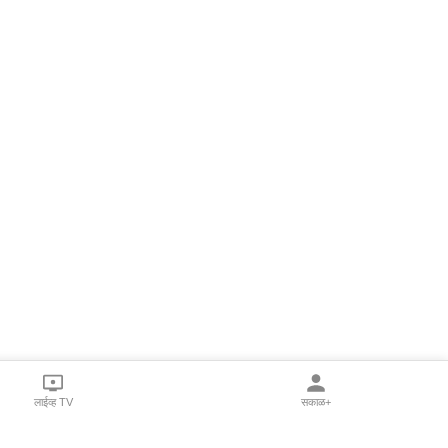
लाईव्ह TV
सकाळ+