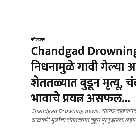
कोल्हापूर
Chandgad Drowning 
निधनामुळे गावी गेल्या 
शेततळ्यात बुडून मृत्यू
भावाचे प्रयत्न असफल...
Chandgad Drowning news : चंदगड तालुक्यातील द
शाळकरी मुलींचा शेततळ्यात बुडून मृत्यू झाला. लहान