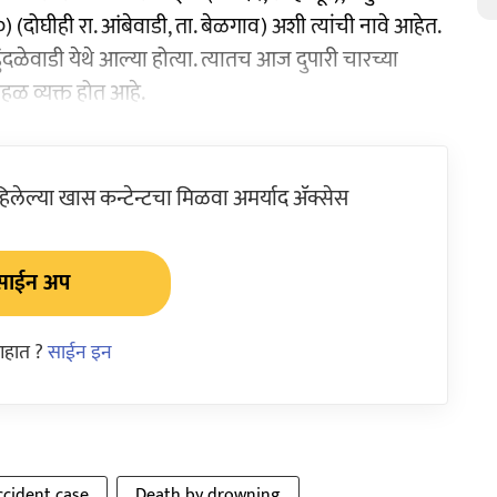
०) (दोघीही रा. आंबेवाडी, ता. बेळगाव) अशी त्यांची नावे आहेत.
हुंदळेवाडी येथे आल्या होत्या. त्यातच आज दुपारी चारच्या
हळ व्यक्त होत आहे.
ेल्या खास कन्टेन्टचा मिळवा अमर्याद ॲक्सेस
साईन अप
आहात ?
साईन इन
ccident case
Death by drowning