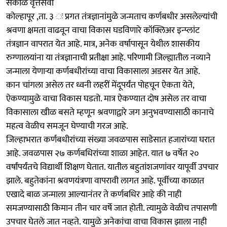
सकाळ वृत्तसेवा
कोल्हापूर ,ता. ३ ः प्रगत तंत्रज्ञानांमुळे जन्मताच कर्णबधीर असलेल्यांची
श्रवणा क्षमता वाढवून वाचा विकास घडविणारे कॉक्लिअर इन्प्लांट
तंत्रज्ञान वापरात येत आहे. मात्र, अनेक वर्षापासून येथील शासकीय
रुग्णालयांना या तंत्रज्ञानाची प्रतीक्षा आहे. परिणामी जिल्ह्यातील नव्याने
जन्माला येणाऱ्या कर्णबधीरांच्या वाचा विकासाला अडसर येत आहे.
कान चांगला असेल तर ध्वनी लहरीं मेंदूपर्यंत पोहचून ऐकता येते,
ऐकण्यामुळे वाचा विकास घडतो. मात्र ऐकण्यात दोष असेल तर वाचा
विकासाला खीळ बसते म्हणून श्रवणाद्वारे जग अनुभवण्यासाठी कानाचे
महत्व वेळीच समजून घेण्याची गरज आहे.
जिल्हाभरात कर्णबधीरांच्या संख्या जवळपास साडेसात हजारांच्या घरात
आहे. जवळपास २७ कर्णबधिरांच्या शाळा आहेत. यात ७ वर्षेत २०
वर्षांपर्यंतचे विद्यार्थी शिक्षण घेतात. यातील बहुतांशजणांवर यापूर्वी उपचार
झाले. बहुतेकांना श्रवणयंत्रणा वापरावी लागत आहे. पूर्वीच्या काळात
एखादे बाळ जन्माला आल्यानंतर ते कर्णबधिर आहे की नाही
समजण्यासाठी किमान तीन चार वर्षे जात होती. त्यामुळे वेळीच तपासणी
उपचार घेतले जात नव्हते. यामुळे अनेकांचा वाचा विकास झाला नाही