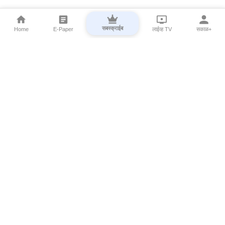
सबस्क्राईब
Home
E-Paper
लाईव्ह TV
सकाळ+
⌄
Marathi News
⌄
About Esakal
⌄
Digital Products
⌄
Sakal Programs
⌄
Print Products