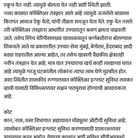
एकूच येत नाही. त्यामुळे बोलता येत नाही अशी स्थिती झाली.
नव्या काळात कॉक्लिअर तंत्रज्ञान आले आहे त्यामुळे जन्मलेले बाळाला
कितपत आवाज ऐकू येतो, यांची तीव्रता समजून घेता येते. एकु येत नसले
तरी कॉक्लिअर तंत्रज्ञाना आधारीत उपचारातून श्रवण क्षमता वाढवली
जाते. तसेच स्पिच थेरिपीसारख्या यामाध्यमातून कर्णबधीरांना बोलण्यास
शिकवले जाते या प्रकारातील उपचार सेवा मुंबई, बेंगोलर, हैदराबाद आदी
बड्या शहरातील आल्या आहेत, तर तसेच खासगी वैद्यकीय क्षेत्रातही
नवीन तंत्रज्ञान येत आहे. मात्र यात उपचाराचा खर्च काही लाखाच्या घरात
आहे त्यामुळे गरजू घटकांतील लोकांना त्याचा लाभ घेणे मुश्कील होत.
अशा स्थितीत शासकीय रुग्णालयात कॉक्लिअर इन्प्लांट सुविधा लवकर
व्हावी यासाठी विविधस्तरावर सक्षम पाठपुरावा होण्याची आवश्यकता
आहे.
कोट
कान, नाक, घसा विभागात अद्यायावत मॉड्यूलर ओटीची सुविधा आहे.
त्यासोबत कॉक्लिअर इन्प्लांट सुविधा करण्यासाठी शासनस्तरावर
पाठपुरावा करत आहोत. येणाऱ्या काळात अशी सुविधा सीपीआरमध्ये