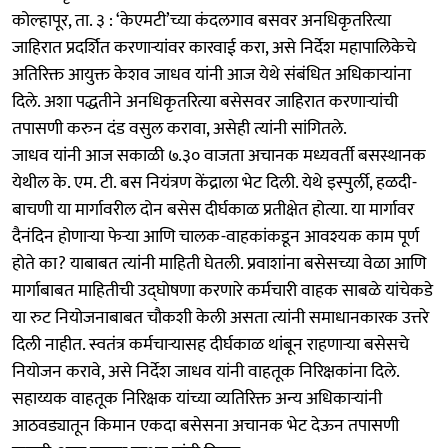
कोल्हापूर, ता. ३ : ‘केएमटी’च्या कंदलगाव बसवर अनधिकृतरित्या
जाहिरात प्रदर्शित करणाऱ्यांवर कारवाई करा, असे निर्देश महापालिकेचे
अतिरिक्त आयुक्त केशव जाधव यांनी आज येथे संबंधित अधिकाऱ्यांना
दिले. अशा पद्धतीने अनधिकृतरित्या बसेसवर जाहिरात करणाऱ्यांची
तपासणी करुन दंड वसुल करावा, असेही त्यांनी सांगितले.
जाधव यांनी आज सकाळी ७.३० वाजता अचानक मध्यवर्ती बसस्थानक
येथील के. एम. टी. बस नियंत्रण केंद्राला भेट दिली. येथे इस्पुर्ली, हळदी-
बाचणी या मार्गावरील दोन बसेस दीर्घकाळ प्रतीक्षेत होत्या. या मार्गावर
दैनंदिन होणाऱ्या फेऱ्या आणि चालक-वाहकांकडून आवश्यक काम पूर्ण
होते का? याबाबत त्यांनी माहिती घेतली. प्रवाशांना बसेसच्या वेळा आणि
मार्गाबाबत माहितीची उद्घोषणा करणारे कर्मचारी वाहक साबळे यांचेकडे
या रुट नियोजनाबाबत चौकशी केली असता त्यांनी समाधानकारक उत्तरे
दिली नाहीत. स्वतंत्र कर्मचाऱ्यासह दीर्घकाळ थांबून राहणाऱ्या बसेसचे
नियोजन करावे, असे निर्देश जाधव यांनी वाहतूक निरिक्षकांना दिले.
सहाय्यक वाहतूक निरिक्षक यांच्या व्यतिरिक्त अन्य अधिकाऱ्यांनी
आठवड्यातून किमान एकदा बसेसना अचानक भेट देऊन तपासणी