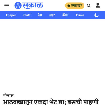
सबस्क्राईब
Epaper
ताज्या
देश
शहर
क्रीडा
Crime
साप्ताहिक
कोल्हापूर
आठवड्यातून एकदा भेट द्या; बसची पाहणी