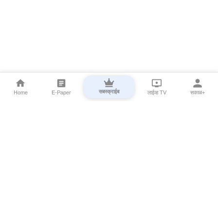
सबस्क्राईब
Home
E-Paper
लाईव्ह TV
सकाळ+
⌄
Marathi News