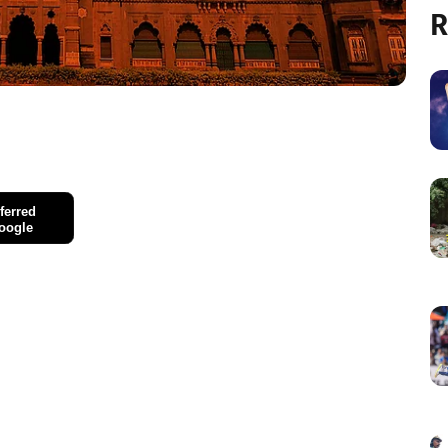
R
ferred
oogle