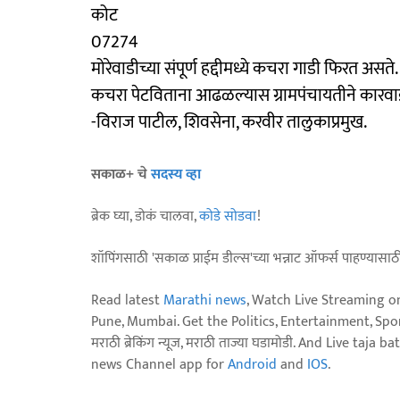
कोट
07274
मोरेवाडीच्या संपूर्ण हद्दीमध्ये कचरा गाडी फिरत अस
कचरा पेटविताना आढळल्यास ग्रामपंचायतीने कारवा
-विराज पाटील, शिवसेना, करवीर तालुकाप्रमुख.
सकाळ+ चे
सदस्य व्हा
ब्रेक घ्या, डोकं चालवा,
कोडे सोडवा
!
शॉपिंगसाठी 'सकाळ प्राईम डील्स'च्या भन्नाट ऑफर्स पाहण्यासा
Read latest
Marathi news
, Watch Live Streaming o
Pune, Mumbai. Get the Politics, Entertainment, Sports
मराठी ब्रेकिंग न्यूज, मराठी ताज्या घडामोडी. And Live t
news Channel app for
Android
and
IOS
.