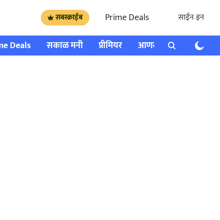
Prime Deals
साईन इन
सबस्क्राईब
me Deals
सकाळ मनी
प्रीमियर
आणखी
राशी भविष्य