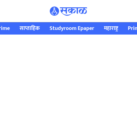
rime
साप्ताहिक
Studyroom Epaper
महाराष्ट्र
Pri