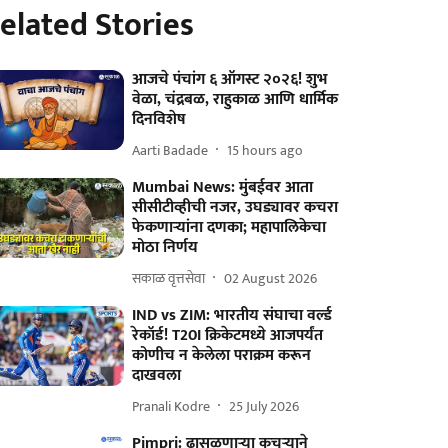
elated Stories
आजचे पंचांग ६ ऑगस्ट २०२६! शुभ
वेळा, चंद्रबळ, राहुकाळ आणि धार्मिक
दिनविशेष
Aarti Badade
15 hours ago
Mumbai News: मुंबईवर आता
सीसीटीव्हीची नजर, उघड्यावर कचरा
फेकणाऱ्यांना दणका; महापालिकेचा
मोठा निर्णय
सकाळ वृत्तसेवा
02 August 2026
IND vs ZIM: भारतीय संघाचा वर्ल्ड
रेकॉर्ड! T20I क्रिकेटमध्ये आजपर्यंत
कोणीच न केलेला पराक्रम करून
दाखवला
Pranali Kodre
25 July 2026
Pimpri: ढासळणाऱ्या कचऱ्याने