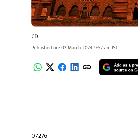
CD
Published on
:
03 March 2024, 9:52 am
IST
Add as a pre
source on G
07276