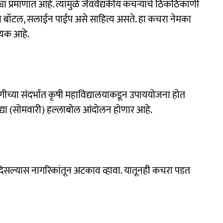
्या प्रमाणात आहे. त्यामुळे जैववैद्यकीय कचऱ्याचे ठिकठिकाणी
्या बॉटल, सलाईन पाईप असे साहित्य असते. हा कचरा नेमका
्यक आहे.
गीच्या संदर्भात कृषी महाविद्यालयाकडून उपाययोजना होत
उद्या (सोमवारी) हल्लाबोल आंदोलन होणार आहे.
दिसल्यास नागरिकांतून अटकाव व्हावा. यातूनही कचरा पडत