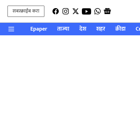
सबस्क्राईब करा
Epaper
ताज्या
देश
शहर
क्रीडा
C