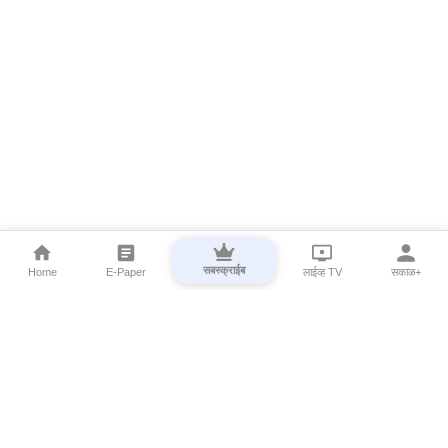
सबस्क्राईब
Home
E-Paper
लाईव्ह TV
सकाळ+