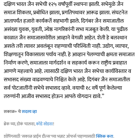
दक्षिण भारत जैन सभेची १२५ वर्षांपूर्वी स्थापना झाली. सभेमुळे जैन
समाज शिकला, प्रबोधित झाला, प्रगतिपथावर आरूढ झाला. संघटनेत
आतापर्यंत हजारो कार्यकर्ते सहभागी झाले. दिगंबर जैन समाजातील
असंख्य युवक, युवती, ज्येष्ठ नागरिकांनी सभा मजबूत केली. या पुढील
काळात जैन समाजासमोरील आव्हाने वेगळी आहेत. शेती हे बलस्थान
असले तरी त्यावर अवलंबून राहण्याची परिस्थिती नाही. उद्योग, व्यापार,
शिक्षणातून विकासाला पर्याय नाही. हे आव्हान पेलण्याची क्षमता समाजात
निर्माण करणे, समाजाला मार्गदर्शन व सहकार्य करून राष्ट्रीय प्रवाहात
आणणे महत्त्वाचे आहे. त्यासाठी दक्षिण भारत जैन सभेचा कार्यविस्तार व
सभासद संख्या वाढवण्याचे निश्चित केले आहे. दिगंबर जैन समाजातील
सर्व पोटजातींनी सभेचे सभासद व्हावे. वयाची १८ वर्षे पूर्ण केलेल्या
तरुणांनी आजीव सभासद होऊन आपले योगदान द्यावे.’’
सकाळ+ चे
सदस्य व्हा
ब्रेक घ्या, डोकं चालवा,
कोडे सोडवा
!
शॉपिंगसाठी 'सकाळ प्राईम डील्स'च्या भन्नाट ऑफर्स पाहण्यासाठी
क्लिक करा
.