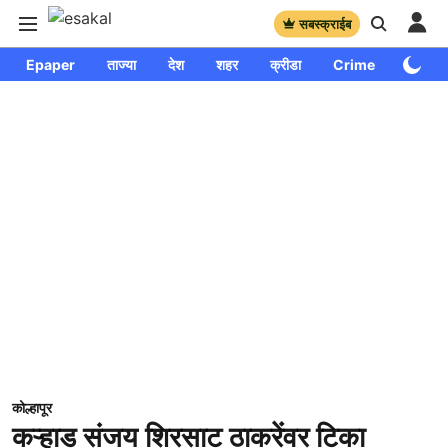
सबस्क्राईब
Epaper
ताज्या
देश
शहर
क्रीडा
Crime
साप्ताहि
कोल्हापूर
कऱ्हाड संजय शिरसाट ठाकरेंवर टिका