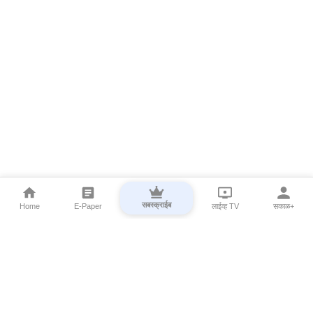
सबस्क्राईब
Home
E-Paper
लाईव्ह TV
सकाळ+