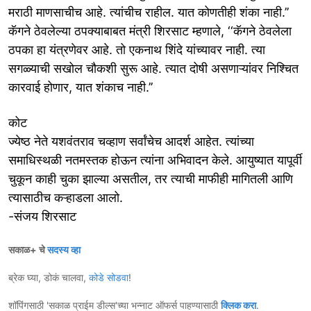
मराठी माणसाचीच आहे. त्यांचीच राहील. यात कोणतीही शंका नाही.’’
कॅगने ठेवलेल्या ठपक्याबाबत मंत्री शिरसाट म्हणाले, ‘‘कॅगने ठेवलेला
ठपका हा यंत्रणेवर आहे. तो एकनाथ शिंदे यांच्यावर नाही. त्या
सगळ्याची सखोल चौकशी सुरू आहे. त्यात दोषी असणाऱ्यांवर निश्‍चित
कारवाई होणार, यात शंकाच नाही.’’
कोट
ज्येष्ठ नेते यशवंतराव चव्हाण सर्वांचेच आदर्श आहेत. त्यांच्या
समाधिस्थळी नतमस्तक होऊन त्यांना अभिवादन केले. आयुष्यात यापूर्वी
चुकून काही चुका झाल्या असतील, तर त्याची माफीही मागितली आणि
त्यासाठीच कऱ्हाडला आलो.
-संजय शिरसाट
सकाळ+ चे
सदस्य व्हा
ब्रेक घ्या, डोकं चालवा,
कोडे सोडवा
!
शॉपिंगसाठी 'सकाळ प्राईम डील्स'च्या भन्नाट ऑफर्स पाहण्यासाठी
क्लिक करा
.