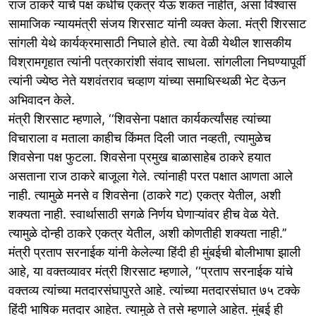
राज ठाकरे यांचे पक्ष कधीच एकत्र येऊ शकत नाहीत, असा विश्वास
सामाजिक न्यायमंत्री संजय शिरसाट यांनी व्यक्त केला. मंत्री शिरसाट
सांगली येथे कार्यक्रमासाठी निघाले होते. त्या वेळी येथील शासकीय
विश्रामगृहात त्यांनी पत्रकारांशी संवाद साधला. सांगलीला निघण्यापूर्वी
त्यांनी ज्येष्ठ नेते यशवंतराव चव्हाण यांच्या समाधिस्थळी भेट देऊन
अभिवादन केले.
मंत्री शिरसाट म्हणाले, ‘‘शिवसेना पक्षात कार्यकर्त्यांसह त्यांच्या
विचाराला व मताला काहीच किंमत दिली जात नव्हती, त्यामुळेच
शिवसेना पक्ष फुटला. शिवसेना प्रमुख बाळासाहेब ठाकरे हयात
असताना राज ठाकरे बाजूला गेले. त्यांनाही परत पक्षात आणता आले
नाही. त्यामुळे मनसे व शिवसेना (ठाकरे गट) एकत्र येतील, अशी
शक्यता नाही. स्वार्थासाठी सगळे निर्णय घेणाऱ्यांवर हीच वेळ येते.
त्यामुळे दोन्ही ठाकरे एकत्र येतील, अशी कोणतीही शक्यता नाही.’’
मंत्री प्रताप सरनाईक यांनी केलेल्या हिंदी ही मुंबईची बोलीभाषा झाली
आहे, या वक्तव्यावर मंत्री शिरसाट म्हणाले, ‘‘प्रताप सरनाईक यांचे
वक्तव्य त्यांच्या मतदारसंघापुरते आहे. त्यांच्या मतदारसंघात ७५ टक्के
हिंदी भाषिक मतदार आहेत. त्यामुळे ते तसे म्हणाले आहेत. मुंबई ही