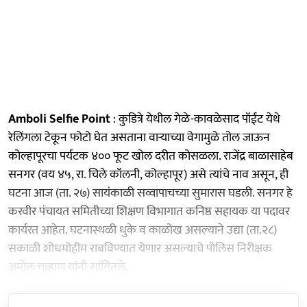
Amboli Selfie Point
: कुडित्रे येथील गेळे-कावळेसाद पॉईंट येथे
रेलिंगला टेकून फोटो घेत असताना वाऱ्याच्या वेगामुळे तोल जाऊन
कोल्हापूरचा पर्यटक ४०० फूट खोल दरीत कोसळला. राजेंद्र बाळासाहेब
सनगर (वय ४५, रा. चिले कॉलनी, कोल्हापूर) असे त्यांचे नाव असून, ही
घटना आज (ता. २७) सायंकाळी सव्वापाचच्या सुमारास घडली. सनगर हे
करवीर पंचायत समितीच्या शिक्षण विभागात कनिष्ठ सहायक या पदावर
कार्यरत आहेत. घटनास्थळी धुके व काळोख असल्याने उद्या (ता.२८)
सकाळी शोधमोहीम राबविण्यात येणार असल्याचे पोलिस निरीक्षक
अमोल चव्हाण यांनी सांगितले.