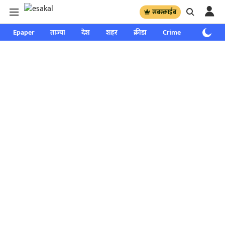
सबस्क्राईब
Epaper
ताज्या
देश
शहर
क्रीडा
Crime
साप्ताहिक