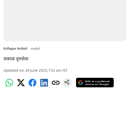
Kolhapur Amboli
esakal
सकाळ वृत्तसेवा
Updated on
:
28 June 2025, 7:52 am
IST
Add as a preferred
source on Google