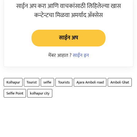
साईन अप करा आणि वाचकांसाठी लिहिलेल्या खास
कन्टेन्टचा मिळवा अमर्याद ॲक्सेस
साईन अप
मेंबर आहात ?
साईन इन
Kolhapur
Tourist
selfie
Tourists
Ajara Amboli road
Amboli Ghat
Selfie Point
kolhapur city