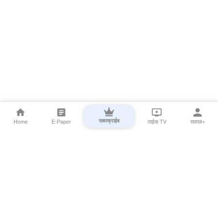
सबस्क्राईब
Home
E-Paper
लाईव्ह TV
सकाळ+
⌄
Marathi News