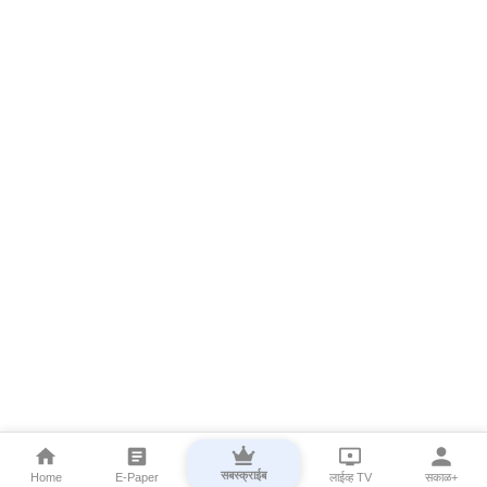
सबस्क्राईब
Home
E-Paper
लाईव्ह TV
सकाळ+