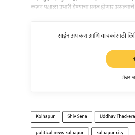
करून पक्षाला उभारी देण्याचा प्रयत्न होणार असल्याच
साईन अप करा आणि वाचकांसाठी लिहिल
मेंबर 
Kolhapur
Shiv Sena
Uddhav Thackera
political news kolhapur
kolhapur city