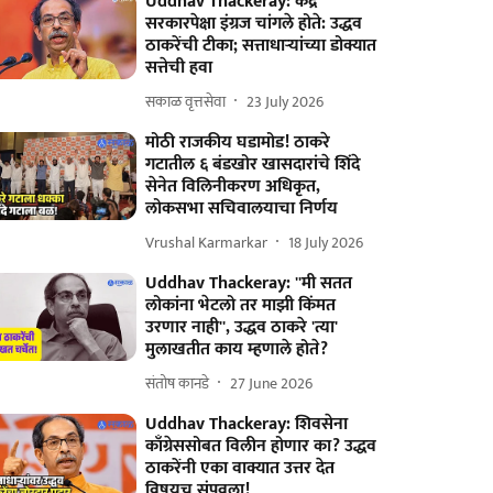
Uddhav Thackeray: केंद्र
सरकारपेक्षा इंग्रज चांगले होते: उद्धव
ठाकरेंची टीका; सत्ताधाऱ्यांच्या डोक्यात
सत्तेची हवा
सकाळ वृत्तसेवा
23 July 2026
मोठी राजकीय घडामोड! ठाकरे
गटातील ६ बंडखोर खासदारांचे शिंदे
सेनेत विलिनीकरण अधिकृत,
लोकसभा सचिवालयाचा निर्णय
Vrushal Karmarkar
18 July 2026
Uddhav Thackeray: ''मी सतत
लोकांना भेटलो तर माझी किंमत
उरणार नाही'', उद्धव ठाकरे 'त्या'
मुलाखतीत काय म्हणाले होते?
संतोष कानडे
27 June 2026
Uddhav Thackeray: शिवसेना
काँग्रेससोबत विलीन होणार का? उद्धव
ठाकरेंनी एका वाक्यात उत्तर देत
विषयच संपवला!