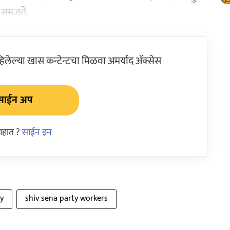
े समजते.
ेल्या खास कन्टेन्टचा मिळवा अमर्याद ॲक्सेस
साईन अप
आहात ?
साईन इन
y
shiv sena party workers