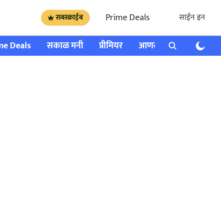
Prime Deals
साईन इन
सबस्क्राईब
me Deals
सकाळ मनी
प्रीमियर
आणखी
राशी भविष्य