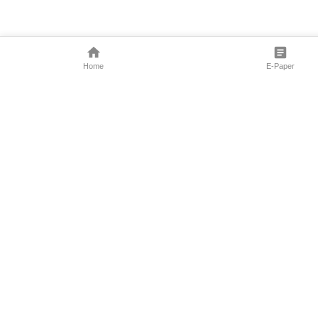
Home
E-Paper
Follow Us
Marathi News
Maharashtra N