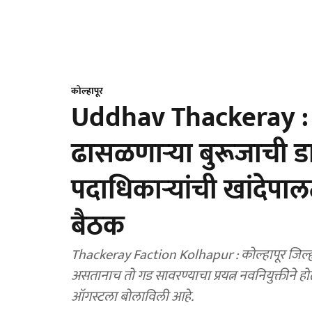
कोल्हापूर
Uddhav Thackeray : क
ढासळणाऱ्या बुरूजाची डा
पदाधिकाऱ्यांची खांदेपालट
बैठक
Thackeray Faction Kolhapur : कोल्हापूर जिल्ह्
असतानाच तो गड सावरण्याचा प्रयत्न नवनियुक्तीने ह
ऑगस्टला बोलाविली आहे.