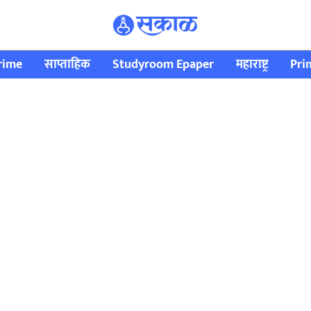
rime
साप्ताहिक
Studyroom Epaper
महाराष्ट्र
Pri