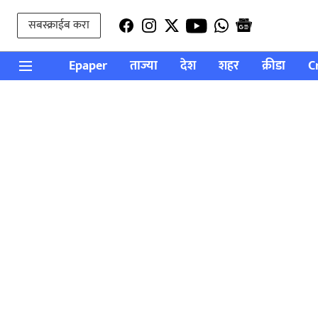
सबस्क्राईब करा
Epaper
ताज्या
देश
शहर
क्रीडा
C