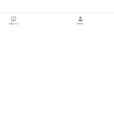
लाईव्ह TV
सकाळ+
l Programs
Print Products
Sakal Saptahik