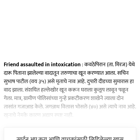
Friend assaulted in intoxication
: कवठेपिरान (ता. मिरज) येथे
दारू पिताना झालेल्या वादातून तरुणाचा खून करण्यात आला. सचिन
सुभाष पाटील (वय ३५) असे मृताचे नाव आहे. दुपारी दीडच्या सुमारास हा
वाद झाला. संशयित हल्लेखोर खून करून घराला कुलूप लावून पळून
गेला. मात्र, ग्रामीण पोलिसांच्या गुन्हे प्रकटीकरण शाखेने त्याला दोन
तासांत गजाआड केले. जगन्नाथ विलास भोसले (४०) असे त्याचे नाव आहे.
खुनाचे नेमके कारण अद्याप स्पष्ट नाही.
साईन अप करा आणि वाचकांसाठी लिहिलेल्या खास