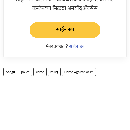
कन्टेन्टचा मिळवा अमर्याद ॲक्सेस
साईन अप
मेंबर आहात ?
साईन इन
Sangli
police
crime
miraj
Crime Against Youth