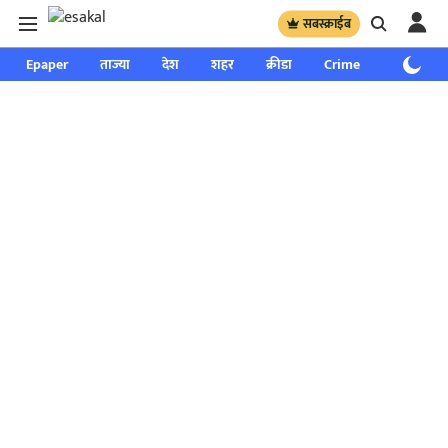
सबस्क्राईब
Epaper
ताज्या
देश
शहर
क्रीडा
Crime
साप्ताहिक