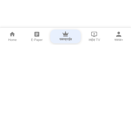
सबस्क्राईब
Home
E-Paper
लाईव्ह TV
सकाळ+
⌄
Marathi News
⌄
About Esakal
⌄
Digital Products