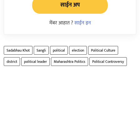
साईन अप
मेंबर आहात ?
साईन इन
Sadabhau Khot
Sangli
political
election
Political Culture
district
political leader
Maharashtra Politics
Political Controversy