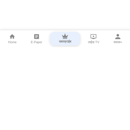
सबस्क्राईब
Home
E-Paper
लाईव्ह TV
सकाळ+
⌄
Marathi News
⌄
About Esakal