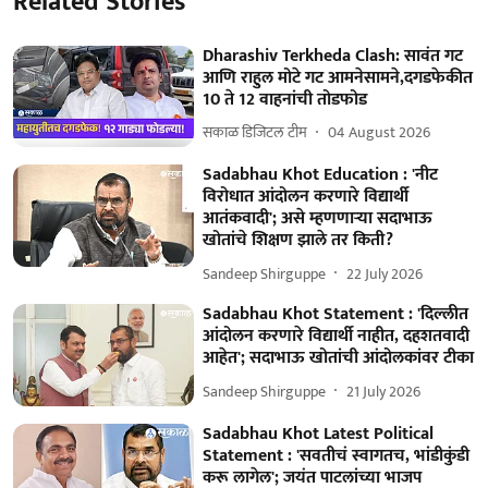
Related Stories
Dharashiv Terkheda Clash: सावंत गट
आणि राहुल मोटे गट आमनेसामने,दगडफेकीत
10 ते 12 वाहनांची तोडफोड
सकाळ डिजिटल टीम
04 August 2026
Sadabhau Khot Education : 'नीट
विरोधात आंदोलन करणारे विद्यार्थी
आतंकवादी'; असे म्हणणाऱ्या सदाभाऊ
खोतांचे शिक्षण झाले तर किती?
Sandeep Shirguppe
22 July 2026
Sadabhau Khot Statement : 'दिल्लीत
आंदोलन करणारे विद्यार्थी नाहीत, दहशतवादी
आहेत'; सदाभाऊ खोतांची आंदोलकांवर टीका
Sandeep Shirguppe
21 July 2026
Sadabhau Khot Latest Political
Statement : 'सवतीचं स्वागतच, भांडीकुंडी
करू लागेल'; जयंत पाटलांच्या भाजप