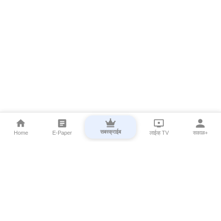
सबस्क्राईब
Home
E-Paper
लाईव्ह TV
सकाळ+