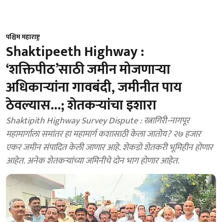
पश्चिम महाराष्ट्र
Shaktipeeth Highway :
‘शक्तिपीठ’साठी जमीन मोजणाऱ्या
अधिकाऱ्यांना गावबंदी, जमीनीत पाय
ठेवल्यास...; शेतकऱ्यांचा इशारा
Shaktipith Highway Survey Dispute : रत्नागिरी-नागपूर
महामार्गाला समांतर हा महामार्ग कशासाठी केला जातोय? २७ हजार
एकर जमीन संपादित केली जाणार आहे. शेकडो शेतकरी भूमिहीन होणार
आहेत. अनेक शेतकऱ्यांच्या जमिनीचे दोन भाग होणार आहेत.