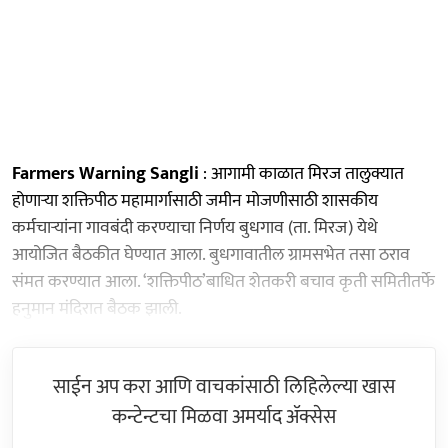
Farmers Warning Sangli
: आगामी काळात मिरज तालुक्यात
होणाऱ्या शक्तिपीठ महामार्गासाठी जमीन मोजणीसाठी शासकीय
कर्मचाऱ्यांना गावबंदी करण्याचा निर्णय बुधगाव (ता. मिरज) येथे
आयोजित बैठकीत घेण्यात आला. बुधगावातील ग्रामसभेत तसा ठराव
संमत करण्यात आला. ‘शक्तिपीठ’बाधित शेतकरी बचाव कृती समितीतर्फे
हनुमान मंदिरात बैठक झाली.
साईन अप करा आणि वाचकांसाठी लिहिलेल्या खास
कन्टेन्टचा मिळवा अमर्याद ॲक्सेस