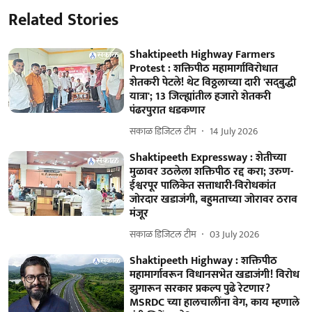
Related Stories
Shaktipeeth Highway Farmers
Protest : शक्तिपीठ महामार्गाविरोधात
शेतकरी पेटले! थेट विठ्ठलाच्या दारी 'सद्‌बुद्धी
यात्रा'; 13 जिल्ह्यांतील हजारो शेतकरी
पंढरपुरात धडकणार
सकाळ डिजिटल टीम
14 July 2026
Shaktipeeth Expressway : शेतीच्या
मुळावर उठलेला शक्तिपीठ रद्द करा; उरुण-
ईश्वरपूर पालिकेत सत्ताधारी-विरोधकांत
जोरदार खडाजंगी, बहुमताच्या जोरावर ठराव
मंजूर
सकाळ डिजिटल टीम
03 July 2026
Shaktipeeth Highway : शक्तिपीठ
महामार्गावरून विधानसभेत खडाजंगी! विरोध
झुगारून सरकार प्रकल्प पुढे रेटणार?
MSRDC च्या हालचालींना वेग, काय म्हणाले