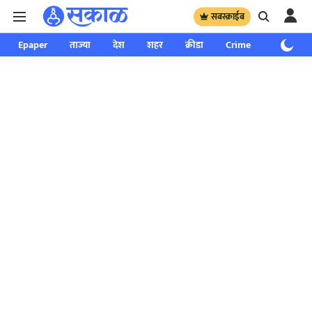
सबस्क्राईब
Epaper
ताज्या
देश
शहर
क्रीडा
Crime
साप्ताहिक