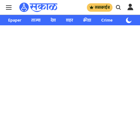
सबस्क्राईब
Epaper
ताज्या
देश
शहर
क्रीडा
Crime
साप्ताहिक