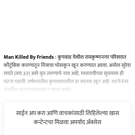
Man Killed By Friends
: कुपवाड येथील रामकृष्णनगर परिसरात
कौटुंबिक कारणातून मित्राचा भोसकून खून करण्यात आला. अमोल सुरेश
रायते (वय ३२) असे मृत तरुणाचे नाव आहे. मध्यरात्रीच्या सुमारास ही
घटना घडली. वर्षभरातील कुपवाडमधील हा सातवा खून आहे. घटनेनंतर
संशयित घटनास्थळावरून पसार झाले.
साईन अप करा आणि वाचकांसाठी लिहिलेल्या खास
कन्टेन्टचा मिळवा अमर्याद ॲक्सेस