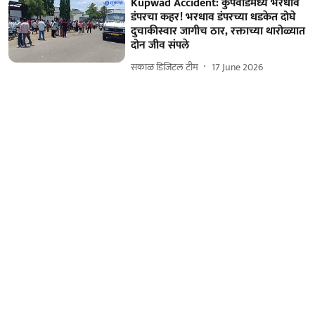
Kupwad Accident: कुपवाडमध्ये भरधाव
डंपरचा कहर! भरधाव डंपरच्या धडकेत दोघे
दुचाकीस्वार जागीच ठार, रक्ताच्या थारोळ्यात
दोन जीव संपले
सकाळ डिजिटल टीम
17 June 2026