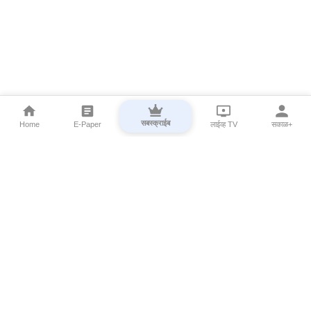
सबस्क्राईब
Home
E-Paper
लाईव्ह TV
सकाळ+
⌄
Marathi News
⌄
About Esakal