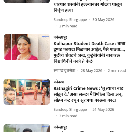
धारधार शस्त्रांनी हल्ल्यानंतर गोळ्या घालून
निर्घृण हत्या
Sandeep Shirguppe
30 May 2026
2
min read
कोल्हापूर
Kolhapur Student Death Case : बाबा
दुप्पट फायदा मिळणार आहेत, पैसे पाठवा...,
मुलीचे शेवटचे शब्द, कुटुंबीयांनी नाकारलं
विद्यार्थिनीने नको ते केलं
सकाळ वृत्तसेवा
28 May 2026
2
min read
कोकण
Ratnagiri Crime News : ‘तू त्याचा नाद
सोडून दे,’ असा सल्ला मैत्रिणीला दिला अन्,
सोहम कट रचून सूरजचा काढला काटा
Sandeep Shirguppe
24 May 2026
2
min read
कोल्हापूर