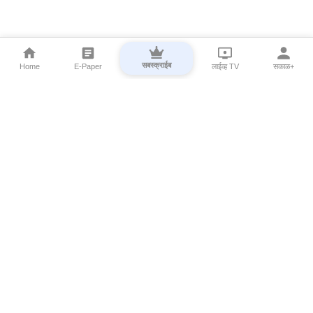
सबस्क्राईब
Home
E-Paper
लाईव्ह TV
सकाळ+
⌄
Marathi News
⌄
About Esakal