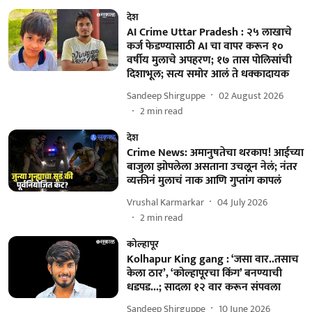
देश
AI Crime Uttar Pradesh : २५ लाखाचे
कर्ज फेडण्यासाठी AI चा वापर करून १०
वर्षीय मुलाचे अपहरण; १७ तास पोलिसांची
दिशाभूल; सत्य समोर आलं ते धक्कादायक
Sandeep Shirguppe
02 August 2026
2
min read
देश
Crime News: अमानुषतेचा थरकाप! आईच्या
बाजुला झोपलेला असताना उचलून नेलं; नंतर
व्यक्तीनं मुलाचं नाक आणि गुप्तांग कापलं
Vrushal Karmarkar
04 July 2026
2
min read
कोल्हापूर
Kolhapur King gang : ‘जसा वार..तसाच
केला ठार’, ‘कोल्हापूरचा किंग’ बनण्याची
धडपड...; सादला १२ वार करून संपवला
Sandeep Shirguppe
10 June 2026