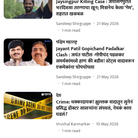
Jaysingpur Killing Case : जयसिंगपुरात
भरदिवसा तरुणाचा खून; मित्रानेच केला ‘गेम’,
शहरात खळबळ
Sandeep Shirguppe
21 May 2026
1
min read
पश्चिम महाराष्ट्र
Jayant Patil Gopichand Padalkar
Clash : जयंत पाटील -गोपीचंद पडळकर
समर्थकांमध्ये हाण की बडीव! स्टेट्स वादावरून
एकमेकांना चोपचोपला
Sandeep Shirguppe
21 May 2026
1
min read
देश
Crime: धक्कादायक! क्षुल्लक वादातून सुनेनं
प्रसिद्ध डॉक्टर सासऱ्यांना संपवलं, नेमकं काय
घडलं?
Vrushal Karmarkar
10 May 2026
1
min read