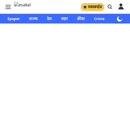
सबस्क्राईब
Epaper
ताज्या
देश
शहर
क्रीडा
Crime
साप्ताहिक