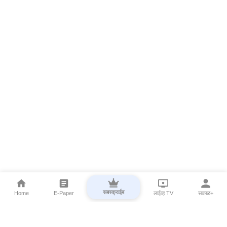
सबस्क्राईब
Home
E-Paper
लाईव्ह TV
सकाळ+