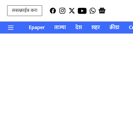
सबस्क्राईब करा
Epaper
ताज्या
देश
शहर
क्रीडा
C