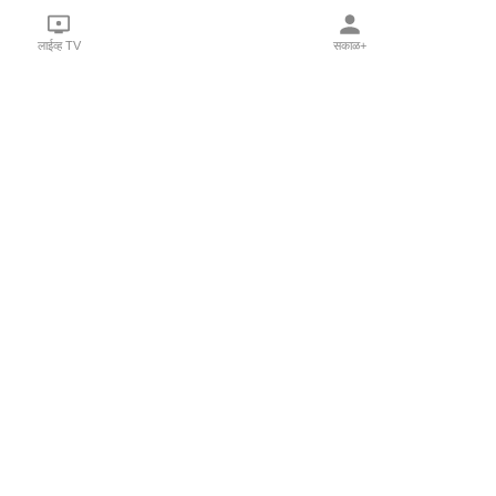
लाईव्ह TV
सकाळ+
l Programs
Print Products
Sakal Saptahik
hka
Family Doctor
 Crowdfunding
Sakal Publications