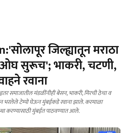
साेलापूर जिल्ह्यातून मराठा
ओघ सुरूच'; भाकरी, चटणी,
वाहने रवाना
र समाजातील मंडळींनीही बेसन, भाकरी, मिरची ठेचा व
न भरलेले टेम्पो घेऊन मुंबईकडे रवाना झाले. करमाळा
स्था करण्यासाठी मुंबईत पाठवण्यात आले.