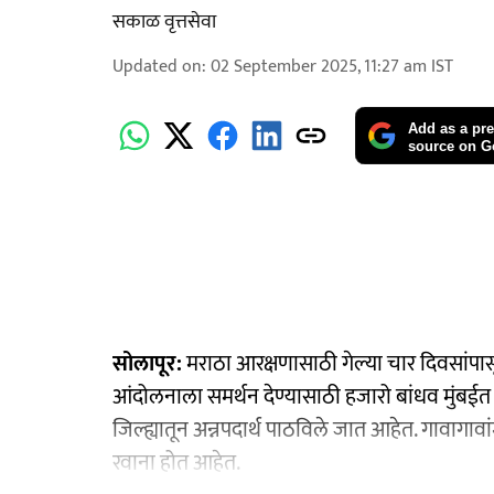
सकाळ वृत्तसेवा
Updated on
:
02 September 2025, 11:27 am
IST
Add as a pre
source on G
सोलापूर:
मराठा आरक्षणासाठी गेल्या चार दिवसांपास
आंदोलनाला समर्थन देण्यासाठी हजारो बांधव मुंबईत
जिल्ह्यातून अन्नपदार्थ पाठविले जात आहेत. गावागाव
रवाना होत आहेत.