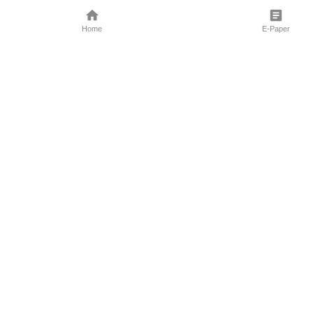
Home
E-Paper
Follow Us
Marathi News
Maharashtra N
Entertainment 
Sports News