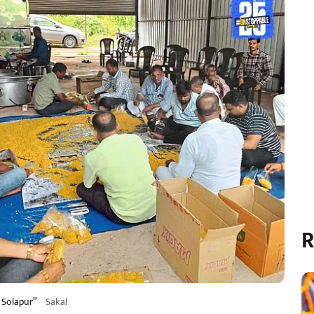
R
 Solapur”
Sakal