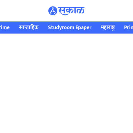
rime
साप्ताहिक
Studyroom Epaper
महाराष्ट्र
Pri