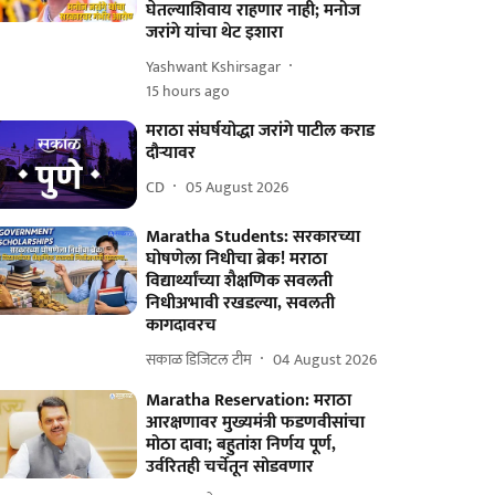
घेतल्याशिवाय राहणार नाही; मनोज
जरांगे यांचा थेट इशारा
Yashwant Kshirsagar
15 hours ago
मराठा संघर्षयोद्धा जरांगे पाटील कराड
दौऱ्यावर
CD
05 August 2026
Maratha Students: सरकारच्या
घोषणेला निधीचा ब्रेक! मराठा
विद्यार्थ्यांच्या शैक्षणिक सवलती
निधीअभावी रखडल्या, सवलती
कागदावरच
सकाळ डिजिटल टीम
04 August 2026
Maratha Reservation: मराठा
आरक्षणावर मुख्यमंत्री फडणवीसांचा
मोठा दावा; बहुतांश निर्णय पूर्ण,
उर्वरितही चर्चेतून सोडवणार