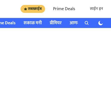
Prime Deals
साईन इन
सबस्क्राईब
me Deals
सकाळ मनी
प्रीमियर
आणखी
राशी भविष्य