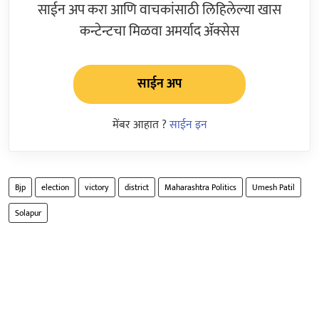
साईन अप करा आणि वाचकांसाठी लिहिलेल्या खास
कन्टेन्टचा मिळवा अमर्याद ॲक्सेस
साईन अप
मेंबर आहात ?
साईन इन
Bjp
election
victory
district
Maharashtra Politics
Umesh Patil
Solapur