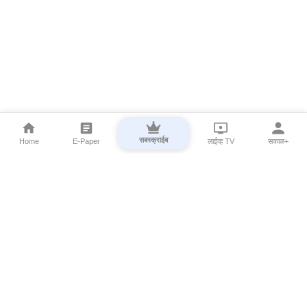
सबस्क्राईब
Home
E-Paper
लाईव्ह TV
सकाळ+
⌄
Marathi News
⌄
About Esakal