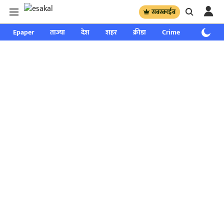
सबस्क्राईब
Epaper
ताज्या
देश
शहर
क्रीडा
Crime
साप्ताहिक