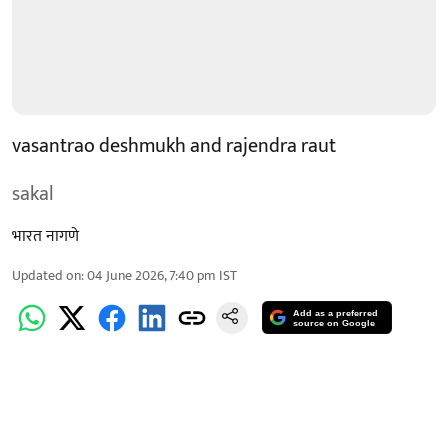
vasantrao deshmukh and rajendra raut
sakal
भारत नागणे
Updated on
:
04 June 2026, 7:40 pm
IST
Add as a preferred
source on Google