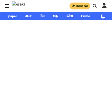
सबस्क्राईब
Epaper
ताज्या
देश
शहर
क्रीडा
Crime
साप्ताहिक