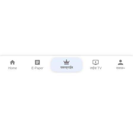
सबस्क्राईब
Home
E-Paper
लाईव्ह TV
सकाळ+
⌄
Marathi News