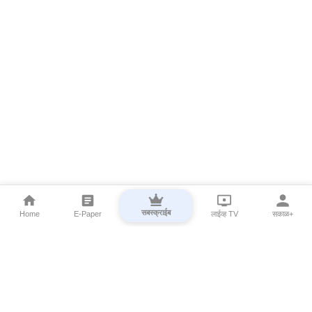
सबस्क्राईब
Home
E-Paper
लाईव्ह TV
सकाळ+