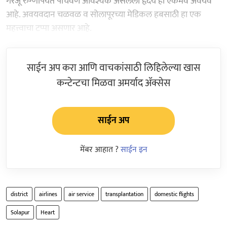
गरजू रुग्णांपर्यंत पोचवणे आवश्यक असलेला हृदय हा एकमेव अवयव
आहे. अवयवदान चळवळ व सोलापूरच्या मेडिकल हबसाठी हा एक
महत्त्वाचा टप्पा असणार आहे.
साईन अप करा आणि वाचकांसाठी लिहिलेल्या खास
कन्टेन्टचा मिळवा अमर्याद ॲक्सेस
साईन अप
मेंबर आहात ?
साईन इन
district
airlines
air service
transplantation
domestic flights
Solapur
Heart