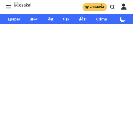
सबस्क्राईब
Epaper
ताज्या
देश
शहर
क्रीडा
Crime
साप्ताहिक