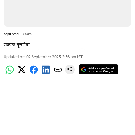
aapli pmpl
esakal
सकाळ वृत्तसेवा
Updated on
:
02 September 2025, 3:56 pm
IST
Add as a preferred
source on Google