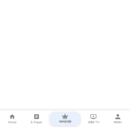
सबस्क्राईब
Home
E-Paper
लाईव्ह TV
सकाळ+