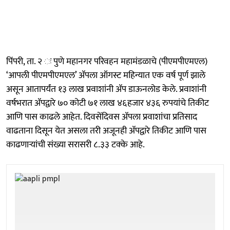
पिंपरी, ता. २ ः पुणे महानगर परिवहन महामंडळाचे (पीएमपीएमएल)
‘आपली पीएमपीएमएल’ ॲपला ऑगस्ट महिन्यात एक वर्ष पूर्ण झाले
असून आतापर्यंत १३ लाख प्रवाशांनी ॲप डाऊनलोड केले. प्रवाशांनी
वर्षभरात ॲपद्वारे ७० कोटी ७१ लाख ४६हजार ४३६ रुपयांचे तिकीट
आणि पास काढले आहेत. दिवसेंदिवस ॲपला प्रवाशांचा प्रतिसाद
वाढताना दिसून येत असला तरी अजूनही ॲपद्वारे तिकीट आणि पास
काढणाऱ्यांची संख्या सरासरी ८.३३ टक्के आहे.