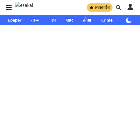
सबस्क्राईब
Epaper
ताज्या
देश
शहर
क्रीडा
Crime
साप्ताहिक