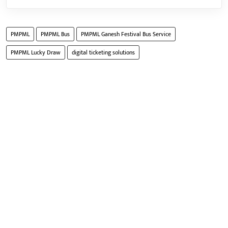
PMPML
PMPML Bus
PMPML Ganesh Festival Bus Service
PMPML Lucky Draw
digital ticketing solutions