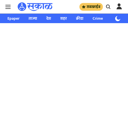
सबस्क्राईब
Epaper
ताज्या
देश
शहर
क्रीडा
Crime
साप्ताहिक