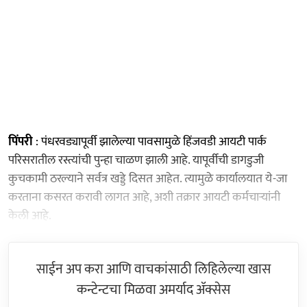
पिंपरी
: पंधरवड्यापूर्वी झालेल्या पावसामुळे हिंजवडी आयटी पार्क
परिसरातील रस्त्यांची पुन्हा चाळण झाली आहे. यापूर्वीची डागडुजी
कुचकामी ठरल्याने सर्वत्र खड्डे दिसत आहेत. त्यामुळे कार्यालयात ये-जा
करताना कसरत करावी लागत आहे, अशी तक्रार आयटी कर्मचाऱ्यांनी
केली आहे.
साईन अप करा आणि वाचकांसाठी लिहिलेल्या खास
कन्टेन्टचा मिळवा अमर्याद ॲक्सेस