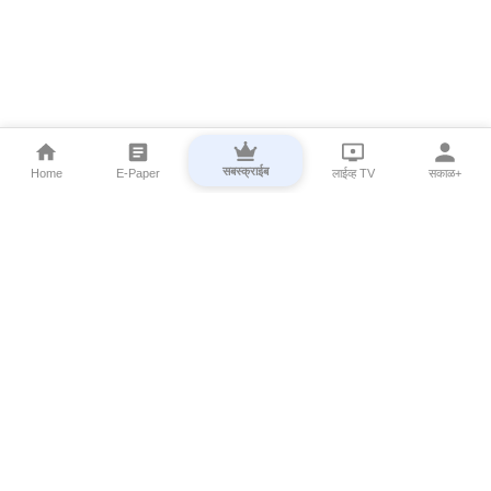
सबस्क्राईब
Home
E-Paper
लाईव्ह TV
सकाळ+
⌄
Marathi News
⌄
About Esakal