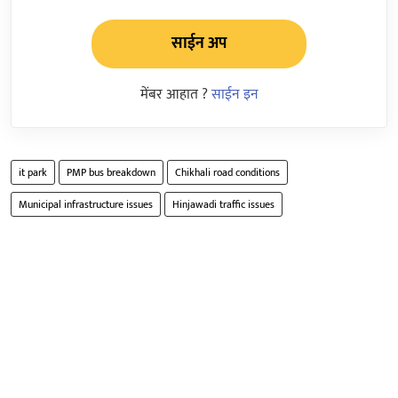
साईन अप
मेंबर आहात ?
साईन इन
it park
PMP bus breakdown
Chikhali road conditions
Municipal infrastructure issues
Hinjawadi traffic issues