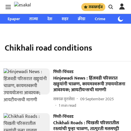
सबस्क्राईब
Epaper
ताज्या
देश
शहर
क्रीडा
Crime
साप्ताहिक
Chikhali road conditions
पिंपरी-चिंचवड
Hinjewadi News : हिंजवडी परिसरात
खड्ड्यांनी चाळण, कायमस्वरूपी उपाययोजना
आवश्यक; आयटीयन्सची मागणी
सकाळ वृत्तसेवा
09 September 2025
1
min read
पिंपरी-चिंचवड
Chikhali Roads : चिखली परिसरातील
रस्त्यांची पुन्हा चाळण, तात्पुरती मलमपट्टी