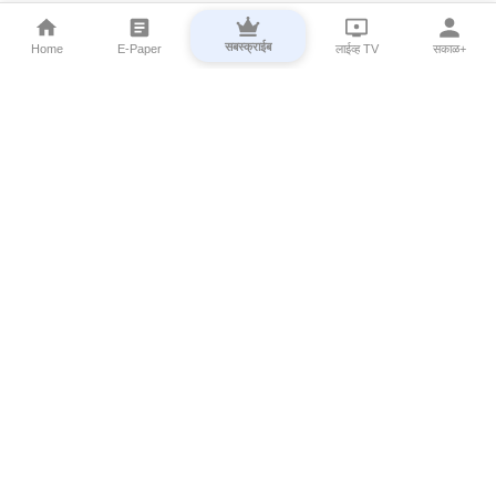
सबस्क्राईब
Home
E-Paper
लाईव्ह TV
सकाळ+
⌄
Marathi News
⌄
About Esakal
⌄
Digital Products
⌄
Sakal Programs