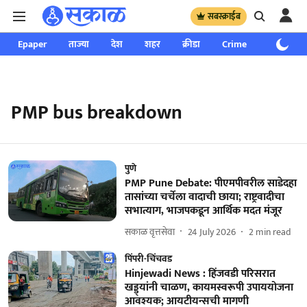
सबस्क्राईब
Epaper
ताज्या
देश
शहर
क्रीडा
Crime
साप्ताहिक
PMP bus breakdown
पुणे
PMP Pune Debate: पीएमपीवरील साडेदहा
तासांच्या चर्चेला वादाची छाया; राष्ट्रवादीचा
सभात्याग, भाजपकडून आर्थिक मदत मंजूर
सकाळ वृत्तसेवा
24 July 2026
2
min read
पिंपरी-चिंचवड
Hinjewadi News : हिंजवडी परिसरात
खड्ड्यांनी चाळण, कायमस्वरूपी उपाययोजना
आवश्यक; आयटीयन्सची मागणी