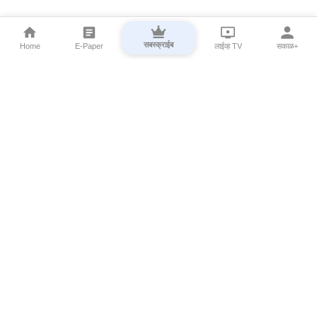
सबस्क्राईब
Home
E-Paper
लाईव्ह TV
सकाळ+
⌄
Marathi News
⌄
About Esakal
⌄
Digital Products