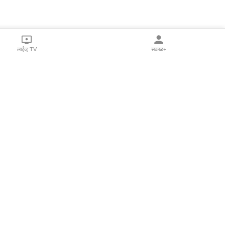
लाईव्ह TV
सकाळ+
l Programs
Print Products
Sakal Saptahik
hka
Family Doctor