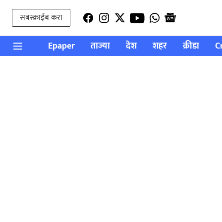
सबस्क्राईब करा
Epaper
ताज्या
देश
शहर
क्रीडा
C