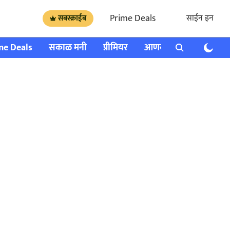
Prime Deals
साईन इन
सबस्क्राईब
me Deals
सकाळ मनी
प्रीमियर
आणखी
राशी भविष्य