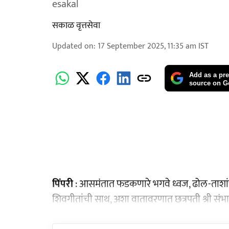
esakal
सकाळ वृत्तसेवा
Updated on
:
17 September 2025, 11:35 am
IST
Add as a pre
source on G
पिंपरी
: आसमंतात फडकणारे भगवे ध्वज, ढोल-ताशांचा ग
शिवगीतांची साथ, अशा वातावरणात छत्रपती श्री सं