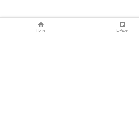
Home
E-Paper
Follow Us
Marathi News
Maharashtra N
Entertainment 