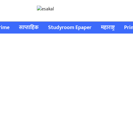
rime
साप्ताहिक
Studyroom Epaper
महाराष्ट्र
Pri