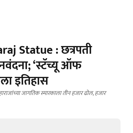
j Statue : छत्रपती
वंदना; ‘स्टॅच्यू ऑफ
 रचला इतिहास
ाराजांच्या जागतिक स्मारकाला तीन हजार ढोल, हजार