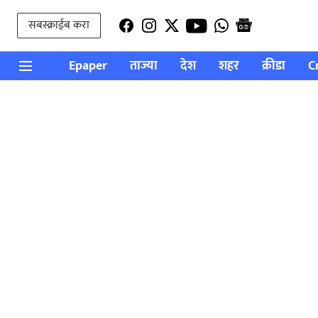
सबस्क्राईब करा
Epaper
ताज्या
देश
शहर
क्रीडा
C