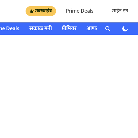
Prime Deals
साईन इन
सबस्क्राईब
me Deals
सकाळ मनी
प्रीमियर
आणखी
राशी भविष्य