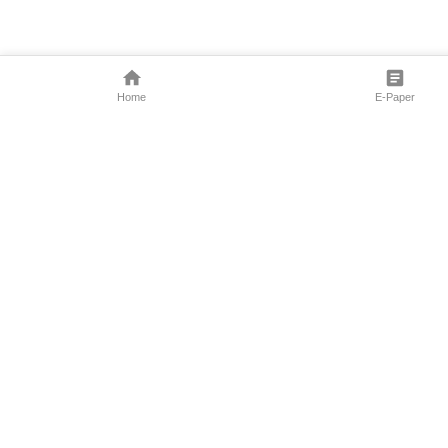
Home
E-Paper
Follow Us
Marathi News
Maharashtra N