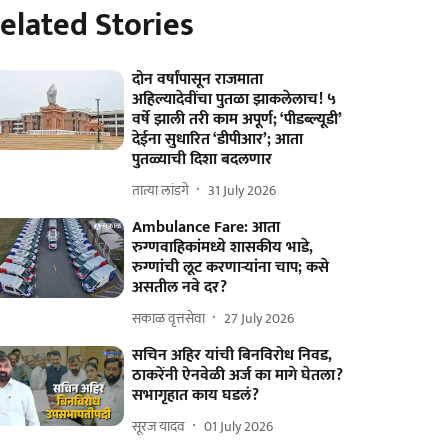
elated Stories
दोन वर्षांपासून राजमाता
अहिल्यादेवींचा पुतळा झाकलेलाच! ५
वर्षे झाली तरी काम अपूर्ण; ‘पीडब्ल्यूडी’
देईना सुधारित ‘डीपीआर’; आता
पुतळ्याची दिशा बदलणार
तात्या लांडगे
31 July 2026
Ambulance Fare: आता
रुग्णवाहिकांमध्ये शासकीय भाडे,
रुग्णांची लूट करणाऱ्यांना चाप; कसे
असतील नवे दर?
सकाळ वृत्तसेवा
27 July 2026
सचिन अहिर यांची बिनविरोध निवड,
ठाकरेंनी ऐनवेळी अर्ज का मागे घेतला?
सभागृहात काय घडलं?
सूरज यादव
01 July 2026