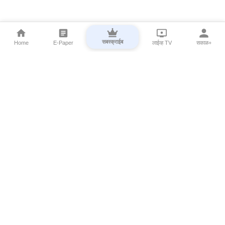
सबस्क्राईब
Home
E-Paper
लाईव्ह TV
सकाळ+
⌄
Marathi News
⌄
About Esakal
⌄
Digital Products
⌄
Sakal Programs