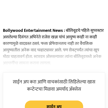
Bollywood Entertainment News :
बॉलिवूडचे पहिले सुपरस्टार
असलेल्या दिवंगत अभिनेते राजेश खन्ना यांचं आयुष्य काही ना काही
कारणामुळे वादग्रस्त ठरलं. फक्त प्रोफेशनलच नाही तर वैयक्तिक
आयुष्यातील अनेक वाद चव्हाट्यावर आले. पण शेवट्पर्यंत त्यांचा खूप
मोठा चाहतावर्ग होता. स्टारडम ओसरल्यावर त्यांना बॉलिवूडमध्ये अनेक
अडचणींचा सामना करावा लागला.
साईन अप करा आणि वाचकांसाठी लिहिलेल्या खास
कन्टेन्टचा मिळवा अमर्याद ॲक्सेस
साईन अप