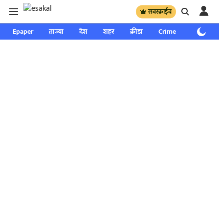
सबस्क्राईब
Epaper
ताज्या
देश
शहर
क्रीडा
Crime
साप्ताहिक