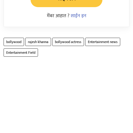
मेंबर आहात ?
साईन इन
bollywood
rajesh khanna
bollywood actress
Entertainment news
Entertainment Field