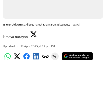
15 Year Old Actress Allgees Rajesh Khanna On Misconduct
esakal
kimaya narayan
Updated on
:
18 April 2025, 4:42 pm
IST
Add as a preferred
source on Google