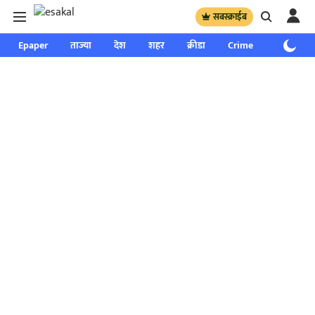
सबस्क्राईब
Epaper
ताज्या
देश
शहर
क्रीडा
Crime
साप्ताहिक