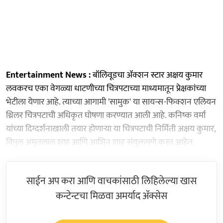
Entertainment News :
बॉलिवूडचा ॲक्शन स्टार अक्षय कुमार
लवकरच एका वेगळ्या धाटणीच्या चित्रपटाच्या माध्यमातून प्रेक्षकांच्या
भेटीला येणार आहे. त्याच्या आगामी 'सामुक' या सायन्स-फिक्शन एलियन
थ्रिलर चित्रपटाची अधिकृत घोषणा करण्यात आली आहे. कनिष्क वर्मा
यांच्या दिग्दर्शनाखाली तयार होणाऱ्या या चित्रपटाची निर्मिती अक्षय कुमार,
विपुल अमृतलाल शाह आणि आशिन शाह संयुक्तपणे करत आहेत.
साईन अप करा आणि वाचकांसाठी लिहिलेल्या खास
कन्टेन्टचा मिळवा अमर्याद ॲक्सेस