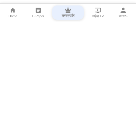
सबस्क्राईब
Home
E-Paper
लाईव्ह TV
सकाळ+
⌄
Marathi News
⌄
About Esakal
⌄
Digital Products
⌄
Sakal Programs
⌄
Print Products