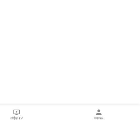
लाईव्ह TV
सकाळ+