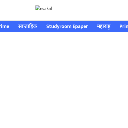
rime
साप्ताहिक
Studyroom Epaper
महाराष्ट्र
Pri