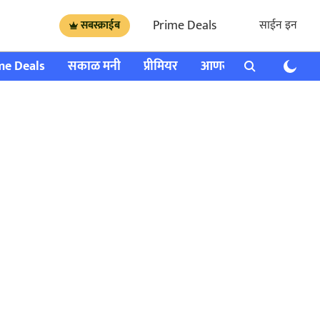
Prime Deals
साईन इन
सबस्क्राईब
me Deals
सकाळ मनी
प्रीमियर
आणखी
राशी भविष्य