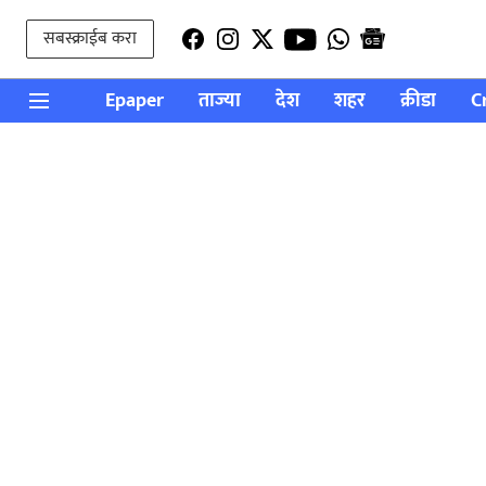
सबस्क्राईब करा
Epaper
ताज्या
देश
शहर
क्रीडा
C