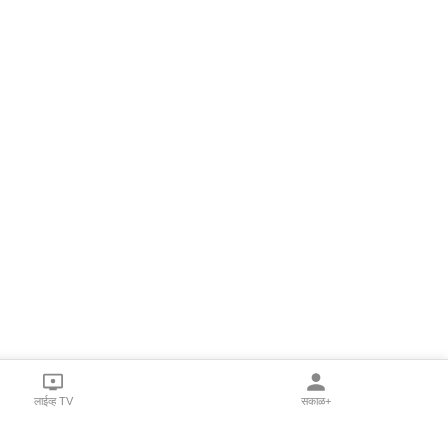
लाईव्ह TV
सकाळ+