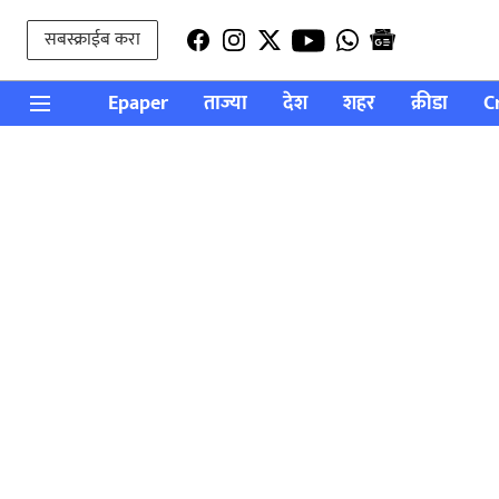
सबस्क्राईब करा
Epaper
ताज्या
देश
शहर
क्रीडा
C