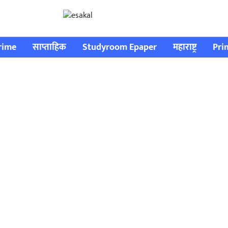
rime
साप्ताहिक
Studyroom Epaper
महाराष्ट्र
Pri