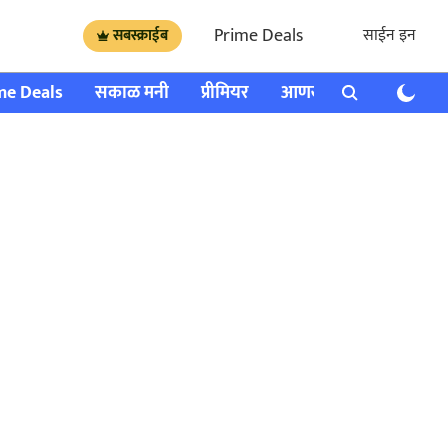
Prime Deals
साईन इन
सबस्क्राईब
me Deals
सकाळ मनी
प्रीमियर
आणखी
राशी भविष्य