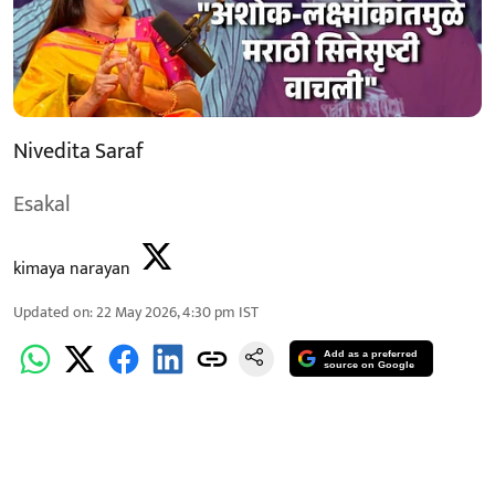
Nivedita Saraf
Esakal
kimaya narayan
Updated on
:
22 May 2026, 4:30 pm
IST
Add as a preferred
source on Google