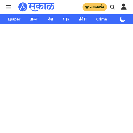
सबस्क्राईब
Epaper
ताज्या
देश
शहर
क्रीडा
Crime
साप्ताहिक