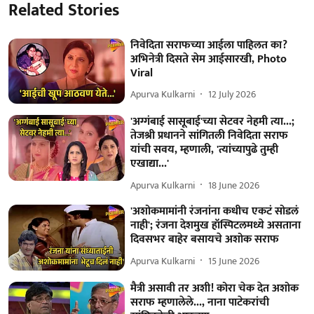
Related Stories
निवेदिता सराफच्या आईला पाहिलत का?
अभिनेत्री दिसते सेम आईसारखी, Photo
Viral
Apurva Kulkarni
12 July 2026
'अग्गंबाई सासूबाई'च्या सेटवर नेहमी त्या...;
तेजश्री प्रधानने सांगितली निवेदिता सराफ
यांची सवय, म्हणाली, 'त्यांच्यापुढे तुम्ही
एखाद्या...'
Apurva Kulkarni
18 June 2026
'अशोकमामांनी रंजनांना कधीच एकटं सोडलं
नाही'; रंजना देशमुख हॉस्पिटलमध्ये असताना
दिवसभर बाहेर बसायचे अशोक सराफ
Apurva Kulkarni
15 June 2026
मैत्री असावी तर अशी! कोरा चेक देत अशोक
सराफ म्हणालेले..., नाना पाटेकरांची