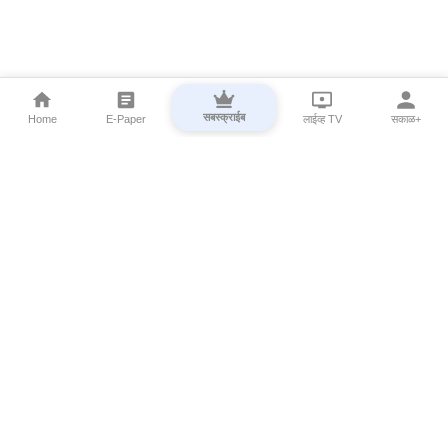
सबस्क्राईब
Home
E-Paper
लाईव्ह TV
सकाळ+
⌄
Marathi News
⌄
About Esakal
⌄
Digital Products