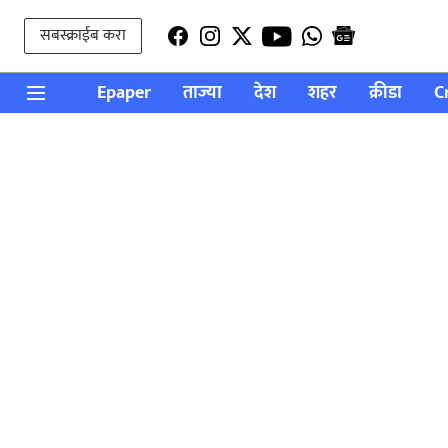
सबस्क्राईब करा
Epaper
ताज्या
देश
शहर
क्रीडा
C