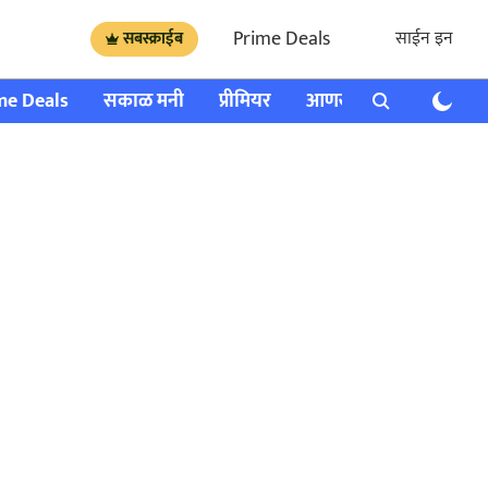
Prime Deals
साईन इन
सबस्क्राईब
me Deals
सकाळ मनी
प्रीमियर
आणखी
राशी भविष्य