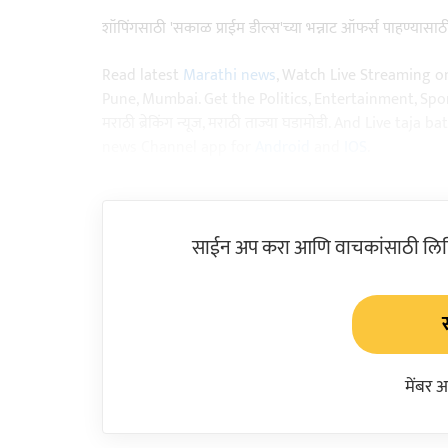
शॉपिंगसाठी 'सकाळ प्राईम डील्स'च्या भन्नाट ऑफर्स पाहण्यासा
Read latest
Marathi news
, Watch Live Streaming o
Pune, Mumbai. Get the Politics, Entertainment, Sports
मराठी ब्रेकिंग न्यूज, मराठी ताज्या घडामोडी. And Live t
news Channel app for
Android
and
IOS
.
साईन अप करा आणि वाचकांसाठी लिहिल
मेंबर 