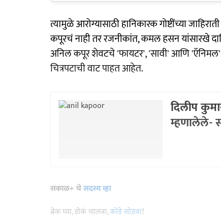
त्यामुळे आरोग्यासाठी हानिकारक गोष्टींच्या जाहिर
कपूरचं नाही तर रजनीकांत, कमल हसन यांसारखे दाक
अनिल कपूर शेवटचे 'फायटर', 'सावी' आणि 'ऍनिमल' या 
चित्रपटाची वाट पाहत आहेत.
दिलीप कुमार
म्हणालेले-
सकाळ+ चे
सदस्य व्हा
ब्रेक घ्या, डोकं चालवा,
कोडे सोडवा
!