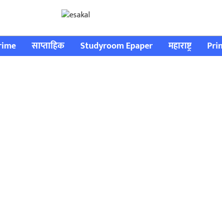
rime
साप्ताहिक
Studyroom Epaper
महाराष्ट्र
Pri