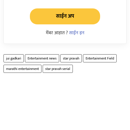
साईन अप
मेंबर आहात ?
साईन इन
jui gadkari
Entertainment news
star pravah
Entertainment Field
marathi entertainment
star pravah serial