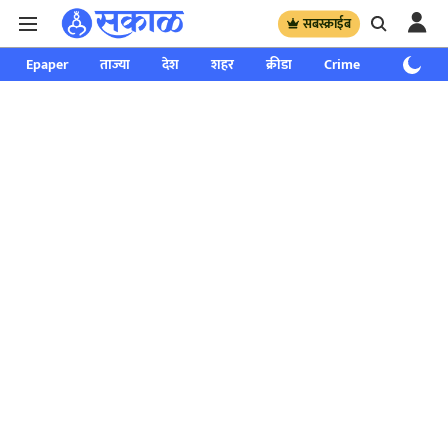
सबस्क्राईब
Epaper
ताज्या
देश
शहर
क्रीडा
Crime
साप्ताहिक