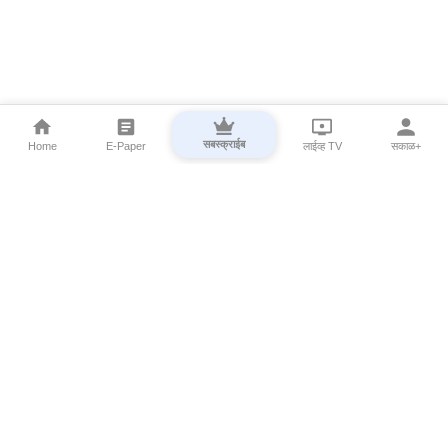
सबस्क्राईब
Home
E-Paper
लाईव्ह TV
सकाळ+
⌄
Marathi News
⌄
About Esakal