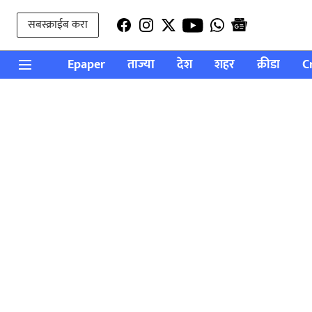
सबस्क्राईब करा
Epaper
ताज्या
देश
शहर
क्रीडा
C