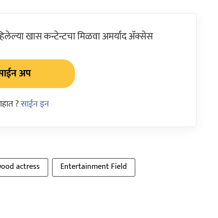
ेल्या खास कन्टेन्टचा मिळवा अमर्याद ॲक्सेस
साईन अप
आहात ?
साईन इन
wood actress
Entertainment Field