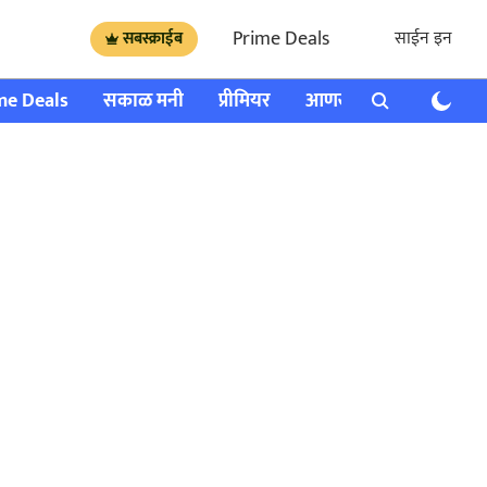
Prime Deals
साईन इन
सबस्क्राईब
me Deals
सकाळ मनी
प्रीमियर
आणखी
राशी भविष्य