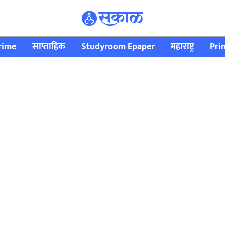
rime
साप्ताहिक
Studyroom Epaper
महाराष्ट्र
Pri