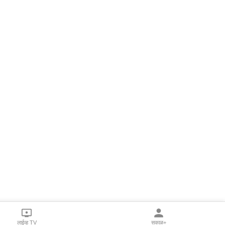
लाईव्ह TV
सकाळ+