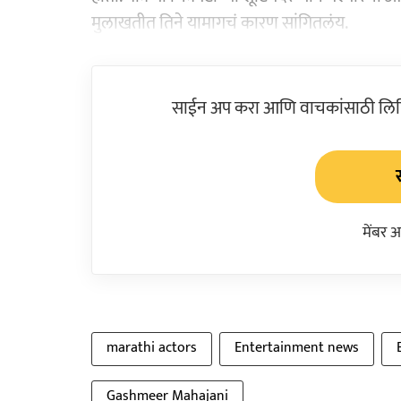
मुलाखतीत तिने यामागचं कारण सांगितलंय.
साईन अप करा आणि वाचकांसाठी लिहिल
मेंबर 
marathi actors
Entertainment news
Gashmeer Mahajani