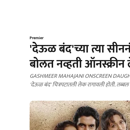
Premier
'देऊळ बंद'च्या त्या सी
बोलत नव्हती ऑनस्क्रीन
GASHMEER MAHAJANI ONSCREEN DAUGHTER IN DEOOL BAND: गश्मीर महाजनी याच्यावर त्याची
'देऊळ बंद' चित्रपटातली लेक रागावली होती. तब्बल