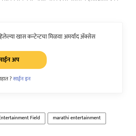
ेल्या खास कन्टेन्टचा मिळवा अमर्याद ॲक्सेस
साईन अप
आहात ?
साईन इन
Entertainment Field
marathi entertainment