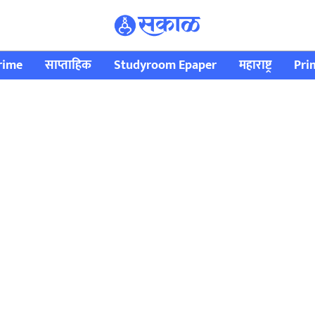
rime
साप्ताहिक
Studyroom Epaper
महाराष्ट्र
Pri