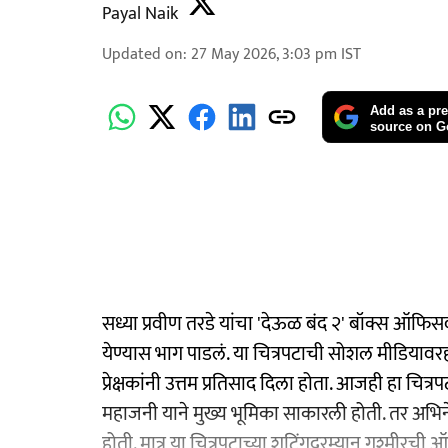
Payal Naik
Updated on
:
27 May 2026, 3:03 pm
IST
Add as a pre
source on G
सध्या प्रवीण तरडे यांचा 'देऊळ बंद २' बॉक्स ऑफिसवर
येण्यास भाग पाडलं. या चित्रपटाची सोशल मीडियावरही 
प्रेक्षकांनी उत्तम प्रतिसाद दिला होता. आजही हा चित
महाजनी याने मुख्य भूमिका साकारली होती. तर अभिने
होती. मात्र या चित्रपटाच्या शूटिंगदरम्यान गश्मीरच