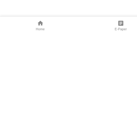
Home
E-Paper
Follow Us
Marathi News
Maharashtra N