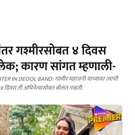
ननंतर गश्मीरसोबत ४ दिवस
 लेक; कारण सांगत म्हणाली-
 ४ दिवस ती अभिनेत्यासोबत बोलत नव्हती.