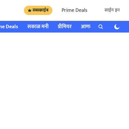
Prime Deals
साईन इन
सबस्क्राईब
me Deals
सकाळ मनी
प्रीमियर
आणखी
राशी भविष्य