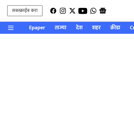
सबस्क्राईब करा
Epaper
ताज्या
देश
शहर
क्रीडा
C