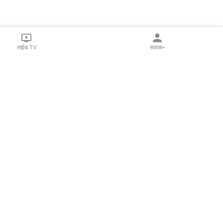
लाईव्ह TV
सकाळ+
l Programs
Print Products
Sakal Saptahik