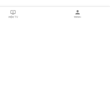
लाईव्ह TV
सकाळ+
l Programs
Print Products
Sakal Saptahik
hka
Family Doctor
 Crowdfunding
Sakal Publications