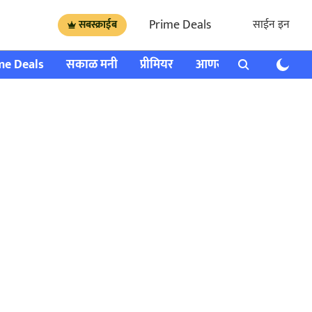
Prime Deals
साईन इन
सबस्क्राईब
me Deals
सकाळ मनी
प्रीमियर
आणखी
राशी भविष्य