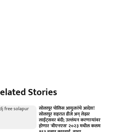
elated Stories
सोलापूर पोलिस आयुक्तांचे आदेश!
सोलापूर शहरात डीजे अन्‌ लेझर
लाईट्सवर बंदी; उल्लंघन करणाऱ्यांवर
होणार 'बीएनएस' २०२३ मधील कलम
१६३ नुसार कारवाई, वाचा...