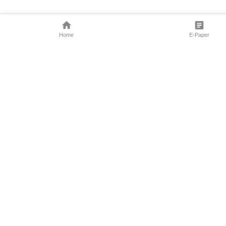
Home
E-Paper
Follow Us
Marathi News
Maharashtra N
Entertainment 
Sports News