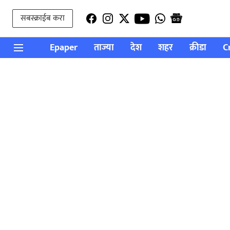
सबस्क्राईब करा
Epaper
ताज्या
देश
शहर
क्रीडा
C