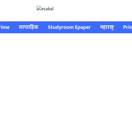
rime
साप्ताहिक
Studyroom Epaper
महाराष्ट्र
Pri