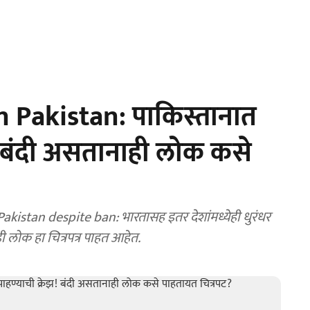
 Pakistan: पाकिस्तानात
ेझ! बंदी असतानाही लोक कसे
stan despite ban: भारतासह इतर देशांमध्येही धुरंधर
ी लोक हा चित्रपत्र पाहत आहेत.