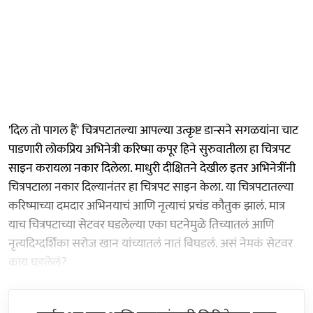
'दिल तो पागल हैं' चित्रपटातल्या आपल्या उत्कृष्ट डान्सने सगळयांना चाट
पाडणारी लोकप्रिय अभिनेत्री करिष्मा कपूर हिने सुरुवातीला हा चित्रपट
साइन करायला नकार दिलेला. माधुरी दीक्षितने देखील इतर अभिनेत्रींनी
चित्रपटाला नकार दिल्यानंतर हा चित्रपट साइन केला. या चित्रपटातल्या
करिष्माच्या दमदार अभिनयाचं आणि नृत्याचं प्रचंड कौतुक झालं. मात्र
याच चित्रपटाच्या सेटवर घडलेल्या एका घटनेमुळे तिच्यातलं आणि
नृत्यदिग्दर्शिका सरोज खान यांच्यातलं नातं बिघडलं. असं नेमकं सेटवर
काय घडलेलं?