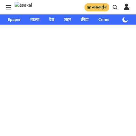
सबस्क्राईब
Epaper
ताज्या
देश
शहर
क्रीडा
Crime
साप्ताहिक