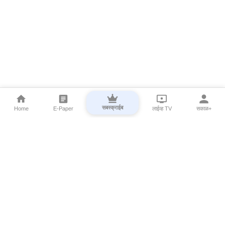
सबस्क्राईब
Home
E-Paper
लाईव्ह TV
सकाळ+
⌄
Marathi News