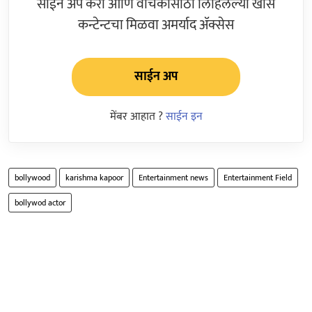
साईन अप करा आणि वाचकांसाठी लिहिलेल्या खास
कन्टेन्टचा मिळवा अमर्याद ॲक्सेस
साईन अप
मेंबर आहात ?
साईन इन
bollywood
karishma kapoor
Entertainment news
Entertainment Field
bollywod actor