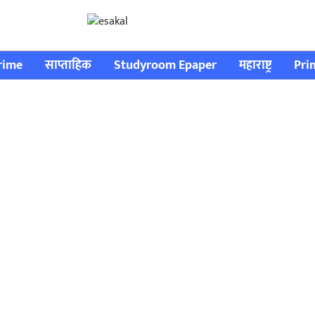
rime
साप्ताहिक
Studyroom Epaper
महाराष्ट्र
Pri