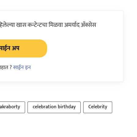
ेल्या खास कन्टेन्टचा मिळवा अमर्याद ॲक्सेस
साईन अप
आहात ?
साईन इन
akraborty
celebration birthday
Celebrity