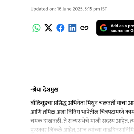
Updated on
:
16 June 2025, 5:15 pm
IST
Add as a pre
source on G
-श्रेया देशमुख
बॉलिवूडचा प्रसिद्ध अभिनेता मिथुन चक्रवर्ती याचा 
आणि तमिळ अशा विविध भाषेतील चित्रपटामध्ये का
चमक दाखवली. ते राज्यसभेचे माजी सदस्य आहेत. त्यां
पुरस्कार जिंकले आहेत, आज त्यांच्या वाढदिवसानिमित्