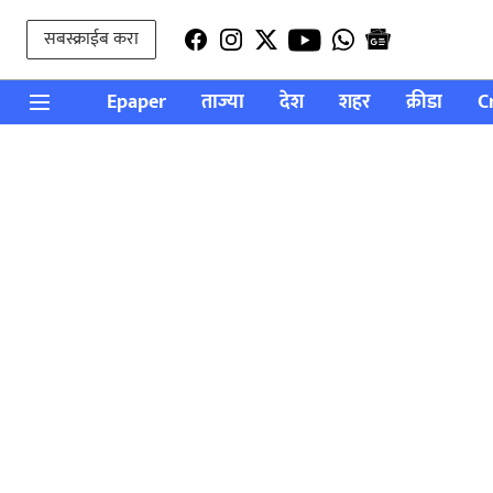
सबस्क्राईब करा
Epaper
ताज्या
देश
शहर
क्रीडा
C