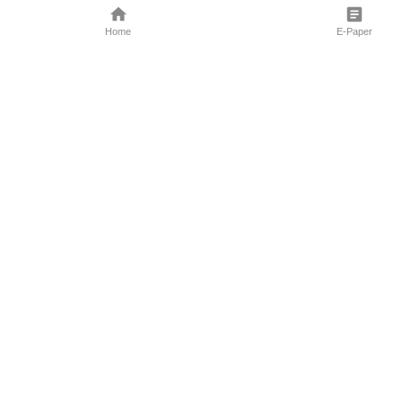
Home
E-Paper
Follow Us
Marathi News
Maharashtra N
Entertainment 
Sports News
Mumbai News