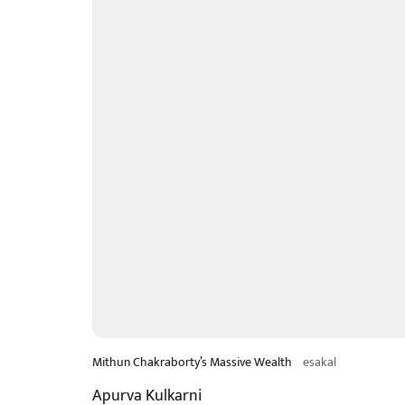
Mithun Chakraborty’s Massive Wealth
esakal
Apurva Kulkarni