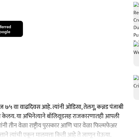
ferred
oogle
आज ७५ वा वाढदिवस आहे. त्यांनी ओडिसा, तेलगू, कन्नड पंजाबी
म केलय. या अभिनेत्याने बॉलिवूडसह राजकारणातही आपली
नी तीन वेळा राष्ट्रीय पुरस्कार आणि चार वेळा फिल्मफेअर
ताने त्यांची एकून मालमत्ता किती आहे ते जाणून घेऊया.