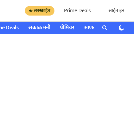
Prime Deals
साईन इन
सबस्क्राईब
me Deals
सकाळ मनी
प्रीमियर
आणखी
राशी भविष्य