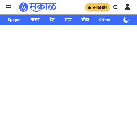
सबस्क्राईब
Epaper
ताज्या
देश
शहर
क्रीडा
Crime
साप्ताहिक