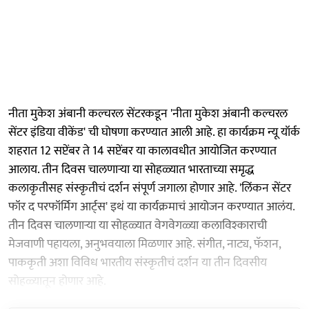
नीता मुकेश अंबानी कल्चरल सेंटरकडून 'नीता मुकेश अंबानी कल्चरल
सेंटर इंडिया वीकेंड' ची घोषणा करण्यात आली आहे. हा कार्यक्रम न्यू यॉर्क
शहरात 12 सप्टेंबर ते 14 सप्टेंबर या कालावधीत आयोजित करण्यात
आलाय. तीन दिवस चालणाऱ्या या सोहळ्यात भारताच्या समृद्ध
कलाकृतीसह संस्कृतीचं दर्शन संपूर्ण जगाला होणार आहे. 'लिंकन सेंटर
फॉर द परफॉर्मिग आर्ट्स' इथं या कार्यक्रमाचं आयोजन करण्यात आलंय.
तीन दिवस चालणाऱ्या या सोहळ्यात वेगवेगळ्या कलाविश्काराची
मेजवाणी पहायला, अनुभवयाला मिळणार आहे. संगीत, नाट्य, फॅशन,
पाककृती अशा विविध भारतीय संस्कृतीचं दर्शन या तीन दिवसीय
सोहळ्यातून होणार आहे.