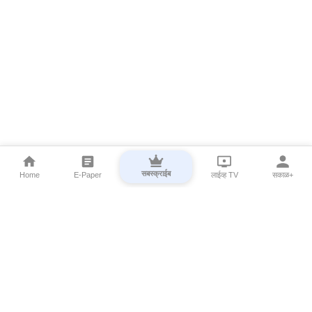
सबस्क्राईब
Home
E-Paper
लाईव्ह TV
सकाळ+