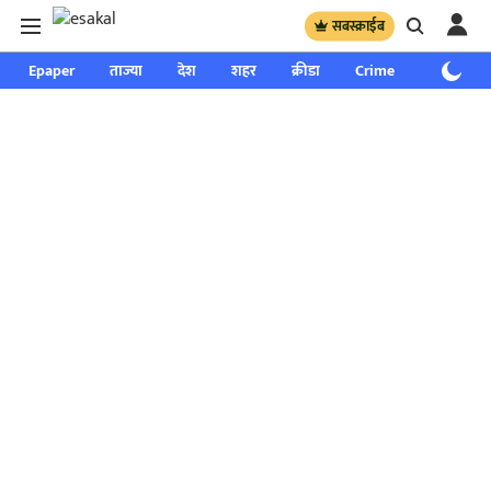
सबस्क्राईब
Epaper
ताज्या
देश
शहर
क्रीडा
Crime
साप्ताहिक