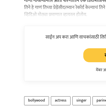
गाणी गायल्यानंतर आता परिणीतीनं एक शिवभक्तीपर स
तिने हे गाणं तिच्या प्रेग्नेंसीदरम्यान रेकॉर्ड केल्य
व्हिडिओ मोठ्या प्रमाणात व्हायरल होतोय.
साईन अप करा आणि वाचकांसाठी लिहिल
मेंबर 
bollywood
actress
singer
parin