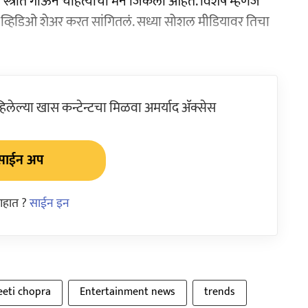
्त्रोत गाऊन चाहत्यांची मनं जिंकली आहेत. विशेष म्हणजे
ाचं तिने व्हिडिओ शेअर करत सांगितलं. सध्या सोशल मीडियावर तिचा
ेल्या खास कन्टेन्टचा मिळवा अमर्याद ॲक्सेस
साईन अप
आहात ?
साईन इन
eeti chopra
Entertainment news
trends