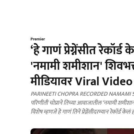
Premier
‘हे गाणं प्रेग्नेंसीत रेकॉर्
'नमामी शमीशान' शिवभक्
मीडियावर Viral Video
PARINEETI CHOPRA RECORDED NAMAMI SHA
परिणीती चोप्राने तिच्या आवाजातील ‘नमामी शमीशान’
विशेष म्हणजे हे गाणं तिने प्रेग्नेंसीदरम्यान रेकॉर्ड केल