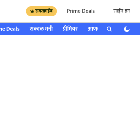
Prime Deals
साईन इन
सबस्क्राईब
me Deals
सकाळ मनी
प्रीमियर
आणखी
राशी भविष्य