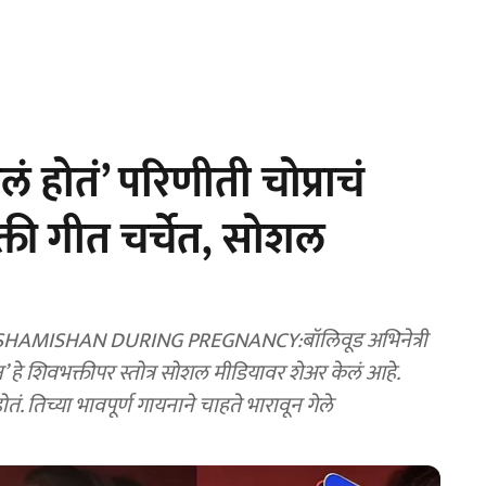
ड केलं होतं’ परिणीती चोप्राचं
ती गीत चर्चेत, सोशल
MISHAN DURING PREGNANCY:बॉलिवूड अभिनेत्री
 हे शिवभक्तीपर स्तोत्र सोशल मीडियावर शेअर केलं आहे.
ं होतं. तिच्या भावपूर्ण गायनाने चाहते भारावून गेले