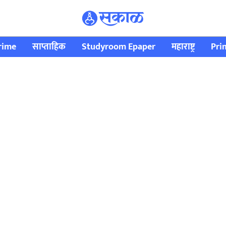
rime
साप्ताहिक
Studyroom Epaper
महाराष्ट्र
Pri