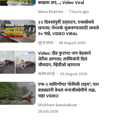
काढला अन्...; Video Viral
Mansi Khambe
7 hours ago
२२ दिवसांपूर्वी उद्घाटन, एक्सप्रेसवे
खचला; पॅचवर्क सुकवण्यासाठी लावले
१० पंखे, VIDEO VIRAL
सूरज यादव
06 August 2026
Video: दीड फुटाचा नाग बेडकाने
जेरीस आणला; सर्पमित्रांनी दिलं
जीवदान, व्हिडीओ व्हायरल
संतोष कानडे
03 August 2026
एफ-२ वाघिणीचा ‘फॅमिली टाइम’; चार
बछड्यांनी वेधलं वन्यजीवप्रेमींचे लक्ष,
पाहा VIDEO
Shubham Banubakode
28 July 2026