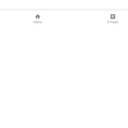
Home
E-Paper
Follow Us
Marathi News
Maharashtra N
Entertainment 