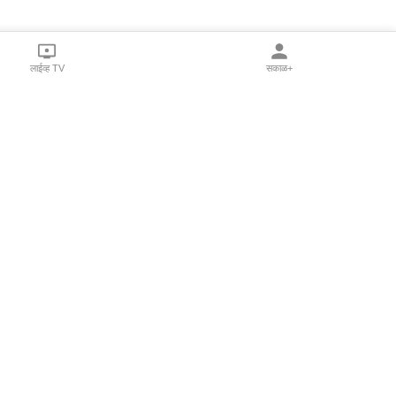
लाईव्ह TV
सकाळ+
l Programs
Print Products
Sakal Saptahik
hka
Family Doctor