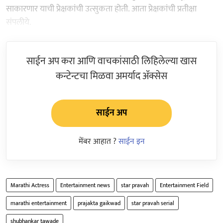
साकारणार याची प्रेक्षकांची उत्सुकता होती. आता प्रेक्षकांची प्रतीक्षा
संपलीये.
साईन अप करा आणि वाचकांसाठी लिहिलेल्या खास
कन्टेन्टचा मिळवा अमर्याद ॲक्सेस
साईन अप
मेंबर आहात ?
साईन इन
Marathi Actress
Entertainment news
star pravah
Entertainment Field
marathi entertainment
prajakta gaikwad
star pravah serial
shubhankar tawade