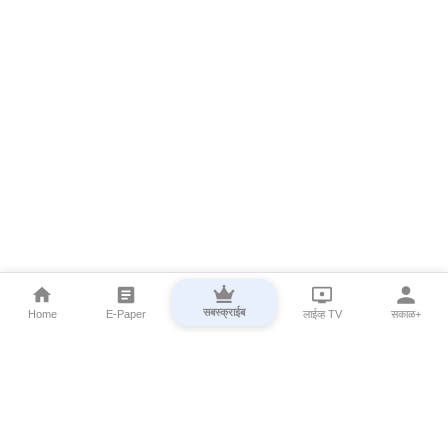
सबस्क्राईब
Home
E-Paper
लाईव्ह TV
सकाळ+