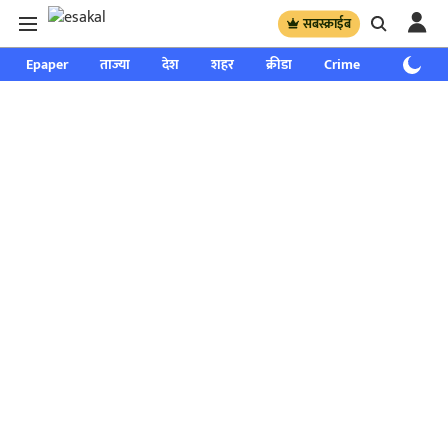
सबस्क्राईब
Epaper
ताज्या
देश
शहर
क्रीडा
Crime
साप्ताहिक